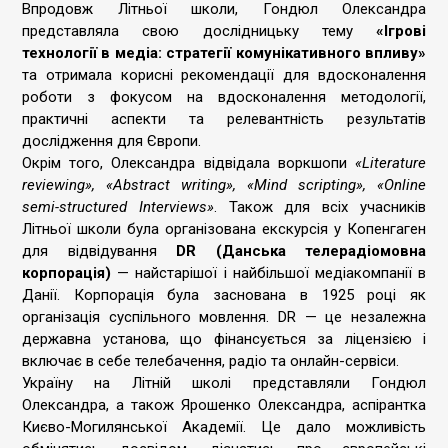
Впродовж Літньої школи, Гондюл Олександра
представляла свою дослідницьку тему
«Ігрові
технології в медіа: стратегії комунікативного впливу»
та отримала корисні рекомендації для вдосконалення
роботи з фокусом на вдосконалення методології,
практичні аспекти та релевантність результатів
дослідження для Європи.
Окрім того, Олександра відвідала воркшопи
«Literature
reviewing», «Abstract writing», «Mind scripting», «Online
semi-structured Interviews»
. Також для всіх учасників
Літньої школи була організована екскурсія у Копенгаген
для відвідування
DR (Данська телерадіомовна
корпорація)
— найстарішої і найбільшої медіакомпанії в
Данії. Корпорація була заснована в 1925 році як
організація суспільного мовлення. DR — це незалежна
державна установа, що фінансується за ліцензією і
включає в себе телебачення, радіо та онлайн-сервіси.
Україну на Літній школі представляли Гондюл
Олександра, а також Ярошенко Олександра, аспірантка
Києво-Могилянської Академії. Це дало можливість