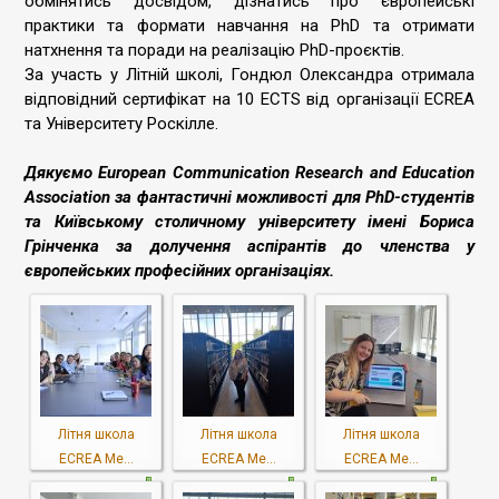
обмінятись досвідом, дізнатись про європейські
практики та формати навчання на PhD та отримати
натхнення та поради на реалізацію PhD-проєктів.
За участь у Літній школі, Гондюл Олександра отримала
відповідний сертифікат на 10 ECTS від організації ECREA
та Університету Роскілле.
Дякуємо European Communication Research and Education
Association за фантастичні можливості для PhD-студентів
та Київському столичному університету імені Бориса
Грінченка за долучення аспірантів до членства у
європейських професійних організаціях.
Літня школа
Літня школа
Літня школа
ECREA Me...
ECREA Me...
ECREA Me...