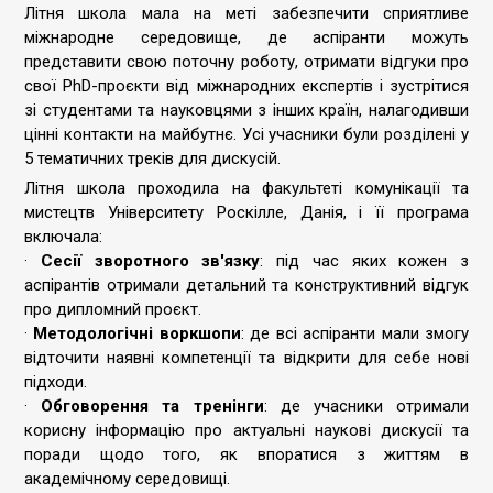
Літня школа мала на меті забезпечити сприятливе
міжнародне середовище, де аспіранти можуть
представити свою поточну роботу, отримати відгуки про
свої PhD-проєкти від міжнародних експертів і зустрітися
зі студентами та науковцями з інших країн, налагодивши
цінні контакти на майбутнє. Усі учасники були розділені у
5 тематичних треків для дискусій.
Літня школа проходила на факультеті комунікації та
мистецтв Університету Роскілле, Данія, і її програма
включала:
·
Сесії зворотного зв'язку
: під час яких кожен з
аспірантів отримали детальний та конструктивний відгук
про дипломний проєкт.
·
Методологічні воркшопи
: де всі аспіранти мали змогу
відточити наявні компетенції та відкрити для себе нові
підходи.
·
Обговорення та тренінги
: де учасники отримали
корисну інформацію про актуальні наукові дискусії та
поради щодо того, як впоратися з життям в
академічному середовищі.