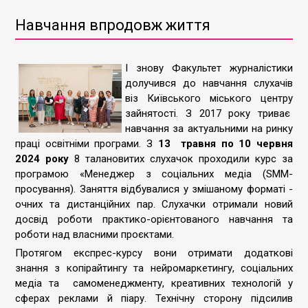
Навчання впродовж життя
І знову Факультет журналістики
долучився до навчання слухачів
віз
Київського міського центру
зайнятості. З 2017 року триває
навчання за актуальними на ринку
праці освітніми програми. З
13 травня по 10 червня
2024 року
8 талановитих слухачок проходили курс за
програмою «Менеджер з соціальних медіа (SMM-
просування). Заняття відбувалися у змішаному форматі -
очних та дистанційних пар. Слухачки отримали новий
досвід роботи практико-орієнтованого навчання та
роботи над власними проєктами.
Протягом експрес-курсу вони отримати додаткові
знання з копірайтингу та нейромаркетингу, соціальних
медіа та самоменеджменту, креативних технологій у
сферах реклами й піару. Технічну сторону підсилив