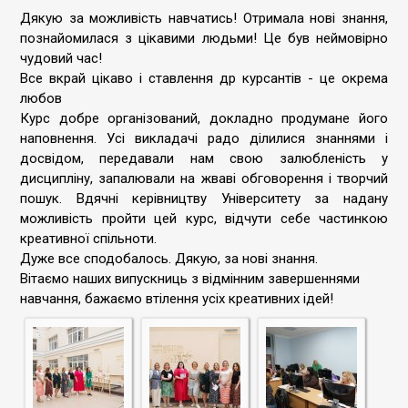
Дякую за можливість навчатись! Отримала нові знання,
познайомилася з цікавими людьми! Це був неймовірно
чудовий час!
Все вкрай цікаво і ставлення др курсантів - це окрема
любов
Курс добре організований, докладно продумане його
наповнення. Усі викладачі радо ділилися знаннями і
досвідом, передавали нам свою залюбленість у
дисципліну, запалювали на жваві обговорення і творчий
пошук. Вдячні керівництву Університету за надану
можливість пройти цей курс, відчути себе частинкою
креативної спільноти.
Дуже все сподобалось. Дякую, за нові знання.
Вітаємо наших випускниць з відмінним завершеннями
навчання, бажаємо втілення усіх креативних ідей!