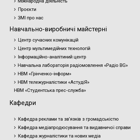
Міжнародна діяльність
Проєкти
ЗМІ про нас
Навчально-виробничі майстерні
Центр сучасних комунікацій
Центр мультимедійних технологій
Інформаційно-аналітиний центр
Навчальна лабораторія радіомовлення «Радіо BG»
НВМ «Грінченко-інформ»
НВМ тележурналістики «АстудіЯ»
НВМ «Студентська прес-служба»
Кафедри
Кафедра реклами та зв’язків з громадськістю
Кафедра медіапродюсування та видавничої справи
Кафедра журналістики та нових медіа