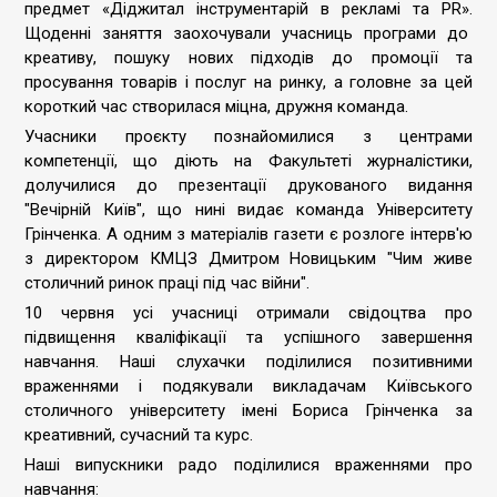
предмет «Діджитал інструментарій в рекламі та PR».
Щоденні заняття заохочували учасниць програми до
креативу, пошуку нових підходів до промоції та
просування товарів і послуг на ринку, а головне за цей
короткий час створилася міцна, дружня команда.
Учасники проєкту познайомилися з центрами
компетенції, що діють на Факультеті журналістики,
долучилися до презентації друкованого видання
"Вечірній Київ", що нині видає команда Університету
Грінченка. А одним з матеріалів газети є розлоге інтерв'ю
з директором КМЦЗ Дмитром Новицьким "Чим живе
столичний ринок праці під час війни".
10 червня усі учасниці отримали свідоцтва про
підвищення кваліфікації та успішного завершення
навчання. Наші слухачки поділилися позитивними
враженнями і подякували викладачам Київського
столичного університету імені Бориса Грінченка за
креативний, сучасний та курс.
Наші випускники радо поділилися враженнями про
навчання: