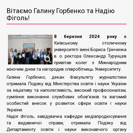
Вітаємо Галину Горбенко та Надію
Фіголь!
8 березня 2024 року
в
Київському столичному
університеті імені Бориса Грінченка
в. о. ректора Олександр Турунцев
привітав колег з Міжнародним
жіночим днем та нагородив співробітниць Університету.
Галина Горбенко
, декан Факультету журналістики
отримала Подяку від Міністерства освіти і науки України
за ініціативу та наполегливість, високий професіоналізм,
сумлінне виконання службових обов'язків та вагомий
особистий внесок у розвиток сфери освіти і науки
України.
Надія Фіголь
, завідувачка кафедри медіапродюсування
та видавничої справи, отримала Подяку від
Департаменту освіти і науки виконавчого органу