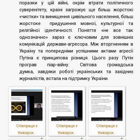
поразки у цій війні, окрім втрати політичного
суверенітету, країні загрожує ще більш жорстокі
«чистки» та винищення цивільного населення, більш
жорстоке придушення мовної, культурної та
релігійної ідентичності. Поняття «не все так
однозначно» зараз є ключовим для зовнішніх
комунікацій держави-агресора. Між вторгненням в
Україну та попередніми успішними актами агресії
Путіна є принципова різниця. Цього разу Путін
програв піар-війну. Світова громадська
думка, завдяки роботі українських та західних
журналістів, встала на підтримку України.
Співпраця з
Співпраця з
Співпраця з
Універси...
Універси...
Універси...