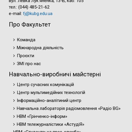
вул. Левка Лук'яненка, 13-Б, каб. 105
тел.: (044) 485-21-62
e-mail:
fj@kubg.edu.ua
Про Факультет
Команда
Міжнародна діяльність
Проєкти
ЗМІ про нас
Навчально-виробничі майстерні
Центр сучасних комунікацій
Центр мультимедійних технологій
Інформаційно-аналітиний центр
Навчальна лабораторія радіомовлення «Радіо BG»
НВМ «Грінченко-інформ»
НВМ тележурналістики «АстудіЯ»