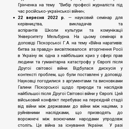
Грінченка на тему "Вибір професії журналіста під
час російсько-української війни»;
22 вересня
2022 р.
— науковий семінар для
керівництва, викладачів та
аспірантів Школи культури та комунікації
Університету Мельбурна. На цьому семінарі в
доповіді Піскорської Г.А. на тему «Війна наративів:
битва за правду» висвітлювалося вторгнення Росії
в Україну як одна з найбільших криз у сфері прав
людини та гуманітарна катастрофу у Європі після
Другої світової війни. Відбулася дискусія у
контексті проблем, що були поставлені у доповіді.
Науковці погодилися з аргументами та висновками
Галини Піскорської щодо природи та наслідків
найбільшої після Другої Світової війни у Європі. Цей
військовий конфлікт перебуває на перехідній стадії
від війни між державами до війни між націями, з
руйнівними наслідками, що призводять до
ворожнечі між воюючими народами упродовж
століть. Це війна за існування України. У разі