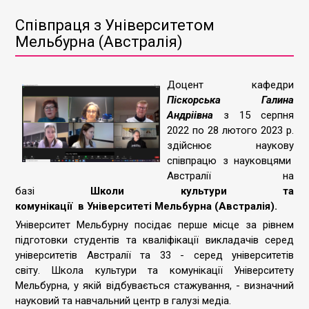
Співпраця з Університетом
Мельбурна (Австралія)
Доцент кафедри
Піскорська Галина
Андріівна
з 15 серпня
2022 по 28 лютого 2023 р.
здійснює наукову
співпрацю з науковцями
Австралії на
базі
Школ
и
культури та
комунікації
в
Університет
і
Мельбурна
(Австралія).
Університет Мельбурну посідає перше місце за рівнем
підготовки студентів та кваліфікації викладачів серед
університетів Австралії та 33 - серед університетів
світу. Школа культури та комунікації Університету
Мельбурна, у якій відбувається стажування, - визначний
науковий та навчальний центр в галузі медіа.