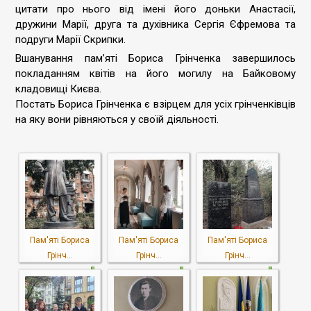
цитати про нього від імені його доньки Анастасії,
дружини Марії, друга та духівника Сергія Єфремова та
подруги Марії Скрипки.
Вшанування памʼяті Бориса Грінченка завершилось
покладанням квітів на його могилу на Байковому
кладовищі Києва.
Постать Бориса Грінченка є взірцем для усіх грінченківців
на яку вони рівняються у своїй діяльності.
Пам'яті Бориса
Пам'яті Бориса
Пам'яті Бориса
Грінч...
Грінч...
Грінч...