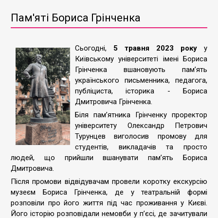
Пам'яті Бориса Грінченка
Сьогодні,
5 травня 2023 року
у
Київському університеті імені Бориса
Грінченка вшановують памʼять
українського письменника, педагога,
публіциста, історика - Бориса
Дмитровича Грінченка.
Біля памʼятника Грінченку проректор
університету Олександр Петрович
Турунцев виголосив промову для
студентів, викладачів та просто
людей, що прийшли вшанувати памʼять Бориса
Дмитровича.
Після промови відвідувачам провели коротку екскурсію
музеєм Бориса Грінченка, де у театральній формі
розповіли про його життя під час проживання у Києві.
Його історію розповідали немовби у пʼєсі, де зачитували