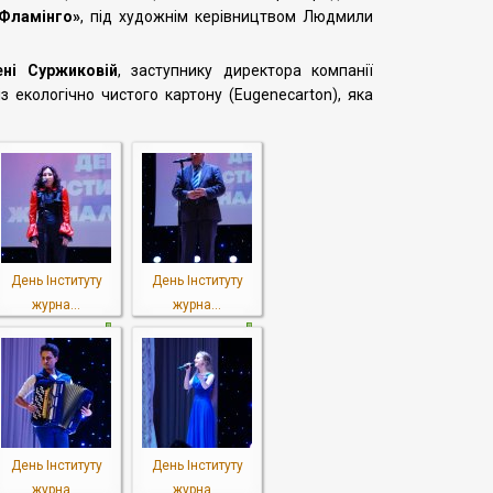
«Фламінго»
, під художнім керівництвом Людмили
ені Суржиковій
, заступнику директора компанії
 екологічно чистого картону (Eugenecarton), яка
День Інституту
День Інституту
журна...
журна...
День Інституту
День Інституту
журна...
журна...