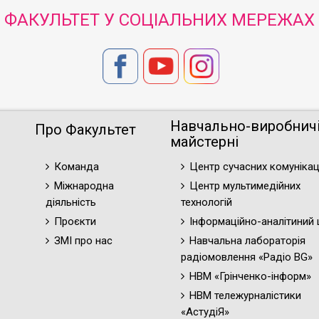
ФАКУЛЬТЕТ У СОЦІАЛЬНИХ МЕРЕЖАХ
Навчально-виробнич
Про Факультет
майстерні
Команда
Центр сучасних комунікац
Міжнародна
Центр мультимедійних
діяльність
технологій
Проєкти
Інформаційно-аналітиний 
ЗМІ про нас
Навчальна лабораторія
радіомовлення «Радіо BG»
НВМ «Грінченко-інформ»
НВМ тележурналістики
«АстудіЯ»