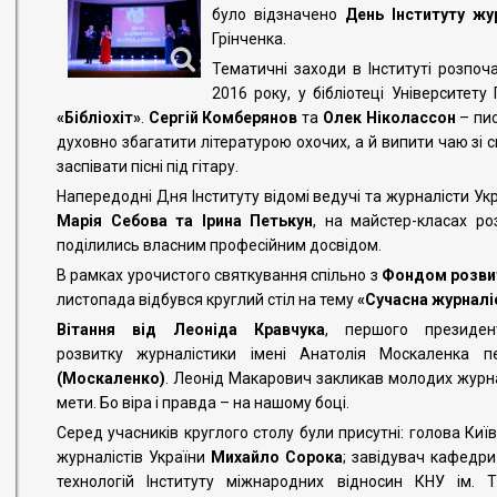
було відзначено
День Інституту жу
Грінченка.
Тематичні заходи в Інституті розпоч
2016 року, у бібліотеці Університету
«Бібліохіт»
.
Сергій Комберянов
та
Олек Ніколассон
– пис
духовно збагатити літературою охочих, а й випити чаю зі с
заспівати пісні під гітару.
Напередодні Дня Інституту відомі ведучі та журналісти Ук
Марія Себова та Ірина Петькун
, на майстер-класах ро
поділились власним професійним досвідом.
В рамках урочистого святкування спільно з
Фондом розвит
листопада відбувся круглий стіл на тему
«Сучасна журналі
Вітання від Леоніда Кравчука
, першого президен
розвитку журналістики імені Анатолія Москаленка 
(Москаленко)
. Леонід Макарович закликав молодих журнал
мети. Бо віра і правда – на нашому боці.
Серед учасників круглого столу були присутні: голова Київ
журналістів України
Михайло Сорока
; завідувач кафедри
технологій Інституту міжнародних відносин КНУ ім.