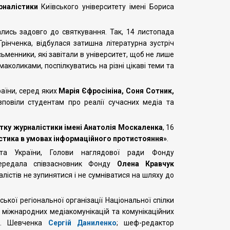
рналістики
Київського університету імені Бориса
ались задовго до святкування. Так, 14 листопада
 Грінченка, відбулася затишна літературна зустріч
ьменники, які завітали в університет, щоб не лише
маколиками, поспілкуватись на різні цікаві теми та
раїни, серед яких
Марія Єфросініна, Соня Сотник,
зповіли студентам про реалії сучасних медіа та
ку журналістики імені Анатолія Москаленка
, 16
стика в умовах інформаційного протистояння»
.
та України, Голови наглядової ради Фонду
передала співзасновник Фонду
Олена Кравчук
істів не зупинятися і не сумніватися на шляху до
ської регіональної організації Національної спілки
 міжнародних медіакомунікацій та комунікаційних
 Т. Шевченка
Сергій Даниленко
; шеф-редактор