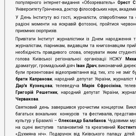
популярного інтернет-видання «Обозреватель»
Орест С
Університету Грінченка, доктор філософських наук, академ
У День Інституту всі гості, журналісти, співробітники т
радісні моменти на яскравій фотозоні, пройтися черв
приємних сюрпризів.
Привітати Інститут журналістики із Днем народження 
журналістам, піарникам, видавцям та книгознавцям прийшли
необхідність правдивого слова, оперувати яким студенті
голова Київської регіональної організації НСЖУ
Мих
драматург, громадський діяч
Іван Драч
; виконавчий дире
були презентовані відеопривітання від тих, хто не зміг бу
брати Капранови
; народний депутат України, журналіст
Дар'я Кузнецова
; телеведуча
Марія Єфросініна
, теле
Григорій Решетник
, народний депутат України, журнал
Червакова
.
Святковий день завершився урочистим концертом. Викл
багатьох вокальних конкурсів та фестивалів, представн
культур у Бразилії –
Олександр Балабанов
. Чудовими му
на сцені виступив талановитий та креативний
Костянт
«Духмяна ніч». Подарунок від Київського палацу діт