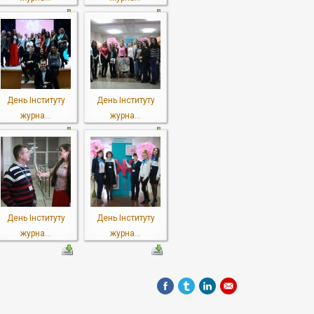
День Інституту
День Інституту
журна...
журна...
День Інституту
День Інституту
журна...
журна...