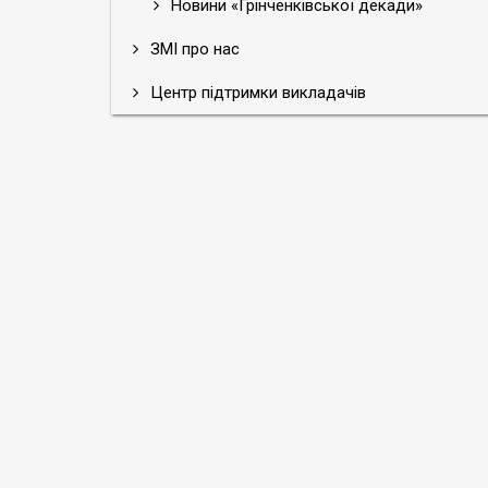
Новини «Грінченківської декади»
ЗМІ про нас
Центр підтримки викладачів