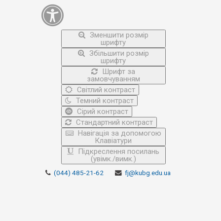
Зменшити розмір
шрифту
Збільшити розмір
шрифту
Шрифт за
замовчуванням
Світлий контраст
Темний контраст
Сірий контраст
Стандартний контраст
Навігація за допомогою
Клавіатури
Підкреслення посилань
(увімк./вимк.)
(044) 485-21-62
fj@kubg.edu.ua