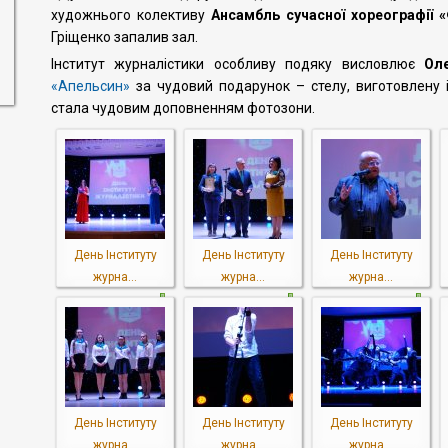
художнього колективу
Ансамбль сучасної хореографії 
Гріщенко запалив зал.
Інститут журналістики особливу подяку висловлює
Ол
«Апельсин»
за чудовий подарунок – стелу, виготовлену із
стала чудовим доповненням фотозони.
День Інституту
День Інституту
День Інституту
журна...
журна...
журна...
День Інституту
День Інституту
День Інституту
журна...
журна...
журна...