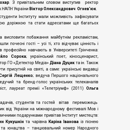
охар
. З привітальним словом виступив ректор
ік НАПН України
Віктор Олександрович Огнев’юк
.
а студенти Інституту мали можливість зафіксувати
оною доріжкою та стати адресатами ще багатьох
та висловити побажання майбутнім рекламістам,
 почесні гості – усі ті, хто відчуває цінність і
в професійно навчають в Університеті Грінченка:
айло Сорока
; український поет, кіносценарист,
ктор ГО «Детектор Медіа»
Діана Дуцик
та ін. Також
ти присутній на святі, а саме: українські видавці
Сергій Лещенко
; ведуча Першого національного
ведучий та бренд-голос українських телеканалів
іст, лауреат премії «Телетріумф» (2011)
Ольга
адачів, студентів та гостей вітав переможець
ик від України на міжнародному фестивалі Мов і
зичними подарунками привітав Інститут мистецтв:
ин Кукушкін
та чарівна
Каріна Іванова
із піснею
ей та юнацтва – танцювальний номер Народного