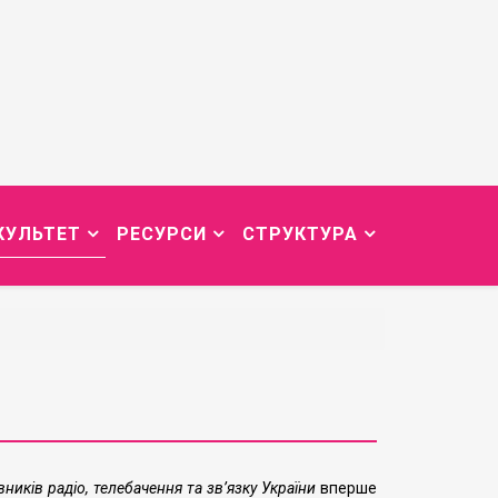
КУЛЬТЕТ
РЕСУРСИ
СТРУКТУРА
ників радіо, телебачення та зв’язку України
вперше