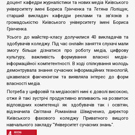
доцент кафедри журналістики та нових медіа Київського
університету імені Бориса Грінченка та
Тетяна Поліщук
,
старший викладач кафедри реклами та зв’язків з
громадськістю Київського університету імені Бориса
Грінченка.
Усього до майстер-класу долучилися 40 викладачів та
здобувачів коледжу. Під час онлайн заняття слухачі мали
змогу більше дізнатися про роботу медіа, цифрову
культуру, важливість формування власної медіа-
інформаційної компетентності. В ході спілкування молодь
демонтрувала знання сучасних інформаційних технологій,
цікавилася факчекінгом та виявляла інтерес до форм
власності медіа.
Потреба у цифровій та медіаосвіті нині є доволі високою,
отже й такі зустрічі продуктивно впливають на розвиток
відповідних компетенції як здобувачів так і освітян,
відзначила
Світлана Романівна Швидченко
, директор
Київського фахового коледжу Приватного вищого
навчального закладу "Університет сучасних знань".