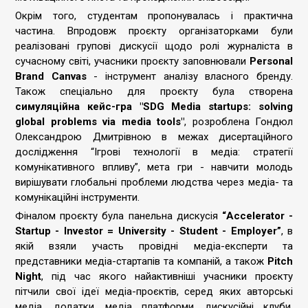
Окрім того, студентам пропонувалась і практична
частина. Впродовж проєкту організаторками були
реалізовані групові дискусії щодо ролі журналіста в
сучасному світі, учасники проєкту заповнювали
Personal
Brand Canvas
- інструмент аналізу власного бренду.
Також спеціально для проєкту була створена
симуляційна кейс-гра "SDG Media startups: solving
global problems via media tools"
, розроблена Гондюл
Олександрою Дмитрівною в межах дисертаційного
дослідження “Ігрові технології в медіа: стратегії
комунікативного впливу”, мета гри - навчити молодь
вирішувати глобальні проблеми людства через медіа- та
комунікаційні інструменти.
Фіналом проєкту була панельна дискусія
“Accelerator -
Startup - Investor = University - Student - Employer”
, в
якій взяли участь провідні медіа-експерти та
представники медіа-стартапів та компаній, а також
Pitch
Night
, під час якого найактивніші учасники проєкту
пітчили свої ідеї медіа-проєктів, серед яких авторські
медіа, додатки, медіа платформи, дискусійні клуби,