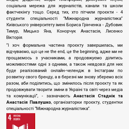
соціальна мережа для журналістів, канали та школи
фактчекінгу тощо. Серед тих, хто пітчили проєкти - 4
студенти спеціальності “Міжнародна журналістика”
Київського університету імені Бориса Грінченка - Дубовик
Тимур, Мицько Яна, Конорчук Анастасія, Лисенко
Вікторія.
“І хоч формальна частина проєкту завершилась, ми
відчуваємо, що це не the end, це the beginning, адже ми не
прощаємось з учасниками, а продовжуємо ділитись
можливостями одні з одними, а також невдовзі для них
буде реалізований онлайн-челендж в Інстаграм по
розвитку свого бренду, а в березні ми знову зберемо всіх
разом, аби поділитись, що змінилось після проєкту та як
продовжувати творити зміни в Україні та світі через медіа
та комунікації”, - зазначають
Анастасія Стаднік та
Анастасія Павлушко
, організаторки проєкту, студентки
спеціальності “Міжнародна журналістика”.