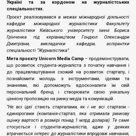
Україні та за кордоном на журналістських
спеціальностях.
Проєкт реалізовувався в межах міжнародної діяльності
кафедри міжнародної журналістики Факультету
журналістики Київського університету імені Бориса
Грінченка під керівництвом Гондюл Олександри
Дмитрівни, викладачки кафедри, аспірантки
спеціальності “Журналістика”.
Мета проєкту Unicorn Media Camp
– продемонструвати,
що розвиток студента-журналіста з початку навчання і
до працевлаштування схожий на розвиток стартапу, і
познайомити молодь з інструментами, ідеями та
знаннями, які допоможуть вдосконалити їм свій
персональний бренд і створювати свою унікальну
ціннісну пропозицію на ринку медіа та комунікацій.
“Не всі ідеї стають стартапами, як і не всі стартапи -
єдинорогами (компанія-стартап, яка отримала ринкову
оцінку вартості в розмірі понад 1 млрд доларів). Те саме
стосується і студентів-журналістів, адже у деяких
втрачається інтерес до журналістики впродовж навчання,