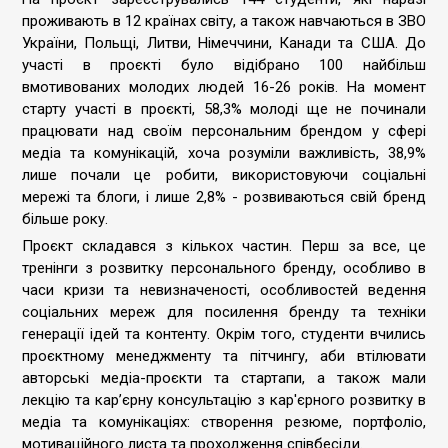
проживають в 12 країнах світу, а також навчаються в ЗВО
України, Польщі, Литви, Німеччини, Канади та США. До
участі в проєкті було відібрано 100 найбільш
вмотивованих молодих людей 16-26 років. На момент
старту участі в проєкті, 58,3% молоді ще не починали
працювати над своїм персональним брендом у сфері
медіа та комунікацій, хоча розуміли важливість, 38,9%
лише почали це робити, використовуючи соціальні
мережі та блоги, і лише 2,8% - розвиваються свій бренд
більше року.
Проєкт складався з кількох частин. Перш за все, це
тренінги з розвитку персонального бренду, особливо в
часи кризи та невизначеності, особливостей ведення
соціальних мереж для посилення бренду та техніки
генерації ідей та контенту. Окрім того, студенти вчились
проєктному менеджменту та пітчингу, аби втілювати
авторські медіа-проєкти та стартапи, а також мали
лекцію та кар’єрну консультацію з кар'єрного розвитку в
медіа та комунікаціях: створення резюме, портфоліо,
мотиваційного листа та проходження співбесіди.