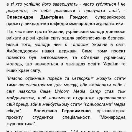
а ті хто успішно його завершують - часто губляться і не
розуміють, як себе розвивати і просувати далі”
, -
Олександра Дмитрівна Гондюл
, супервайзерка
проєкту, викладачка кафедри міжнародної журналістики.
Під час війни проти України, українській молоді довелось
виїхати в різні країни світу задля забезпезчення безпеки.
Більш того, молодь нині є Голосом України в світі,
Амбасадорами нашої держави. Саме тому проєкт
повністю був англомовним, та об’єднав українську
молодь, що навчається в закладах освіти України та
інших країн світу.
“Вчасно отримана порада та нетворкінг можуть стати
тими акселераторами для молоді, аби змінювати себе і
світ навколо! Саме Unicorn Media Camp став тим
майданчиком, щоб допомогти студентам вдосконалити
свій бренд, аби в майбутньому стати “єдинорогами” медіа
сфери”
, -
Валентина Герасименко
, організаторка
проєкту, студентка спеціальності “Міжнародна
журналістика”.
На проєкт зареєструвались 144 студенти, які наразі