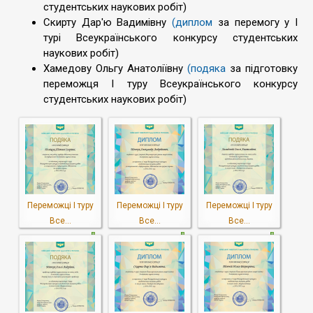
студентських наукових робіт)
Скирту Дар'ю Вадимівну
(диплом
за перемогу у І
турі Всеукраїнського конкурсу студентських
наукових робіт)
Хамедову Ольгу Анатоліївну
(подяка
за підготовку
переможця І туру Всеукраїнського конкурсу
студентських наукових робіт)
Переможці I туру
Переможці I туру
Переможці I туру
Все...
Все...
Все...