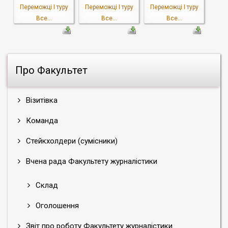
Переможці I туру
Переможці I туру
Переможці I туру
Все...
Все...
Все...
Про Факультет
Візитівка
Команда
Стейкхолдери (сумісники)
Вчена рада Факультету журналістики
Склад
Оголошення
Звіт про роботу Факультету журналістики