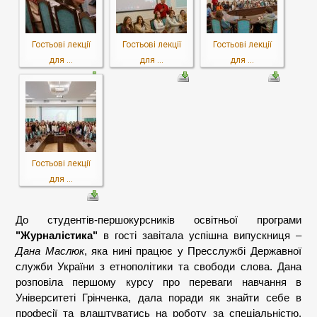
Гостьові лекції
Гостьові лекції
Гостьові лекції
для ...
для ...
для ...
Гостьові лекції
для ...
До студентів-першокурсників освітньої програми
"Журналістика"
в гості завітала успішна випускниця –
Дана Маслюк
, яка нині працює у Пресслужбі Державної
служби України з етнополітики та свободи слова. Дана
розповіла першому курсу про переваги навчання в
Університеті Грінченка, дала поради як знайти себе в
професії та влаштуватись на роботу за спеціальністю.