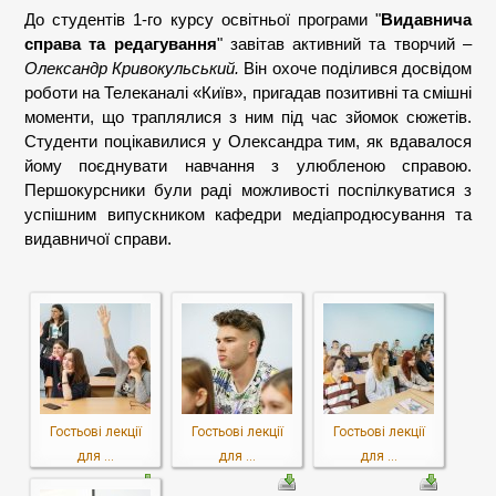
До студентів 1-го курсу освітньої програми "
Видавнича
справа та редагування
" завітав активний та творчий –
Олександр Кривокульський.
Він охоче поділився досвідом
роботи на Телеканалі «Київ», пригадав позитивні та смішні
моменти, що траплялися з ним під час зйомок сюжетів.
Студенти поцікавилися у Олександра тим, як вдавалося
йому поєднувати навчання з улюбленою справою.
Першокурсники були раді можливості поспілкуватися з
успішним випускником кафедри медіапродюсування та
видавничої справи.
Гостьові лекції
Гостьові лекції
Гостьові лекції
для ...
для ...
для ...