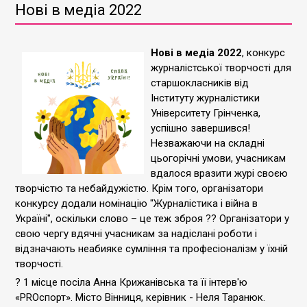
Нові в медіа 2022
Нові в медіа 2022
, конкурс
журналістської творчості для
старшокласників від
Інституту журналістики
Університету Грінченка,
успішно завершився!
Незважаючи на складні
цьогорічні умови, учасникам
вдалося вразити журі своєю
творчістю та небайдужістю. Крім того, організатори
конкурсу додали номінацію "Журналістика і війна в
Україні", оскільки слово – це теж зброя ?? Організатори у
свою чергу вдячні учасникам за надіслані роботи і
відзначають неабияке сумління та професіоналізм у їхній
творчості.
? 1 місце посіла Анна Крижанівська та її інтерв'ю
«PROспорт». Місто Вінниця, керівник - Неля Таранюк.