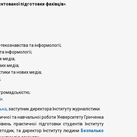
нтованої підготовки фахівців»
.
текознавства та інформології;
та інформології;
 медіа;
вих медіа;
ики та нових медіа;
;
 громадськістю;
ї
»
.
ська
, заступник директора Інституту журналістики.
ичної та навчальної роботи Університету
Грінченка
івень практичної підготовки студентів Інституту
етодик,
та
директор Інституту людини
Безпалько