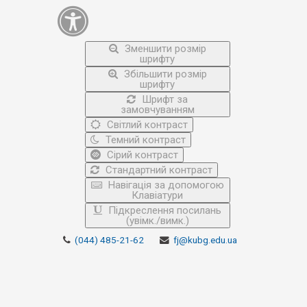
Зменшити розмір
шрифту
Збільшити розмір
шрифту
Шрифт за
замовчуванням
Світлий контраст
Темний контраст
Сірий контраст
Стандартний контраст
Навігація за допомогою
Клавіатури
Підкреслення посилань
(увімк./вимк.)
(044) 485-21-62
fj@kubg.edu.ua