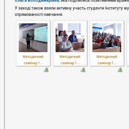
Ольга Володимирівна
, яка
поділились позитивними вражен
У заході також взяли активну участь студенти Інституту жу
спрямованості навчання.
Методичний
Методичний
Методичний
семінар 1...
семінар 1...
семінар 1...