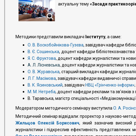
актуальну тему
«Засади практикооріє
Методики представили викладачі
Інституту
, а саме:
О. В. Воскобойнікова-Гузєва
,
завідувач кафедри бібліо
,
В. Є.
Сошинська
доцент кафедри
бібліотекознавства 
Я. С. Фруктова
,
доцент кафедри журналістики та нових
А. Л. Лісневська
, доцент кафедри журналістики та но
О. В. Журавська
,
старший викладач кафедри журналіст
Л. Г. Масімова
, завідувач кафедри видавничої справи
В. К. Ясиновський
, завідувач
НВЦ «Грінченко-інформ»
;
М. М. Нетреба
, доцент кафедри реклами та зв'язків з
В. Таравська, магістр спеціальності
«
Медіакомунікаці
Модератором методичного семінару виступила
О. А. Росін
Методичний семінар відвідали:
проректор з науково-метод
Жильцов Олексій Борисович
,
який зазначив високий р
журналістики і підкреслив ефективність представлених м