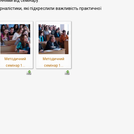
нями від семінару.
рналістики, які підкреслили важливість практичної
Методичний
Методичний
семінар 1...
семінар 1...