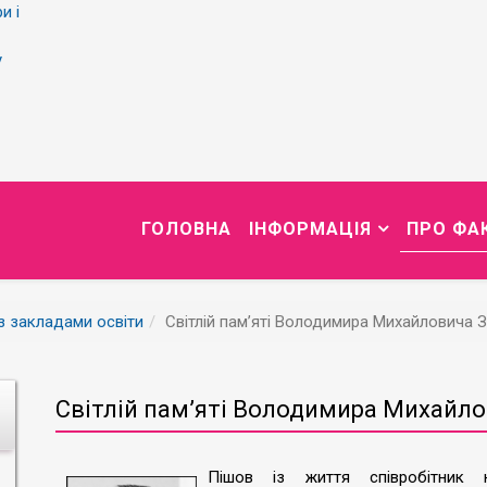
и і
у
ГОЛОВНА
ІНФОРМАЦІЯ
ПРО ФА
із закладами освіти
Світлій пам’яті Володимира Михайловича 
Світлій пам’яті Володимира Михайл
Пішов із життя співробітник на