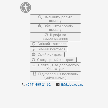
Зменшити розмір
шрифту
Збільшити розмір
шрифту
Шрифт за
замовчуванням
Світлий контраст
Темний контраст
Сірий контраст
Стандартний контраст
Навігація за допомогою
Клавіатури
Підкреслення посилань
(увімк./вимк.)
(044) 485-21-62
fj@kubg.edu.ua