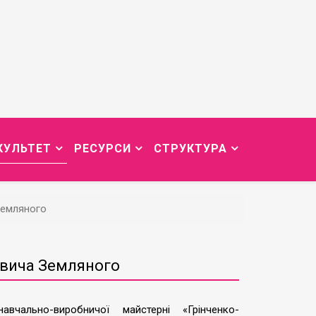
КУЛЬТЕТ
РЕСУРСИ
СТРУКТУРА
Земляного
овича Земляного
вчально-виробничої майстерні «Грінченко-