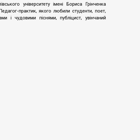
ївського університету імені Бориса Грінченка
едагог-практик, якого любили студенти, поет,
ми і чудовими піснями, публіцист, увінчаний