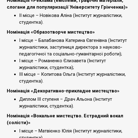
Номінація «Реклама (емблеми, графічні матеріали,
слогани для популяризації Університету Грінченка)»
ІІ місце – Новікова Аліна (Інститут журналістики,
студентка).
Номінація «Образотворче мистецтво»
І місце – Балабанова Катерина Євгенівна (Інститут
журналістики, заступниця директора з науково-
педагогічної та соціально-гуманітарної роботи);
І місце – Романенко Єлизавета (Інститут
журналістики, студентка);
ІІІ місце – Копитова Ольга (Інститут журналістики,
студентка).
Номінація «Декоративно-прикладне мистецтво»
Диплом III ступеня – Драч Альона (Інститут
журналістики, студентка).
Номінація «Вокальне мистецтво. Естрадний вокал
(солісти)»
І місце – Матвієнко Юлія (Інститут журналістики,
студентка).