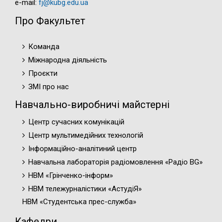
e-mail:
fj@kubg.edu.ua
Про Факультет
Команда
Міжнародна діяльність
Проєкти
ЗМІ про нас
Навчально-виробничі майстерні
Центр сучасних комунікацій
Центр мультимедійних технологій
Інформаційно-аналітиний центр
Навчальна лабораторія радіомовлення «Радіо BG»
НВМ «Грінченко-інформ»
НВМ тележурналістики «АстудіЯ»
НВМ «Студентська прес-служба»
Кафедри