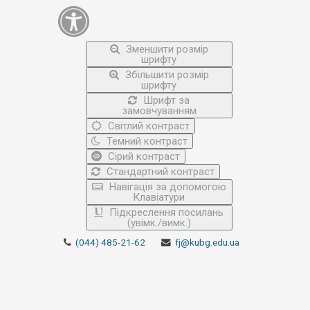
Зменшити розмір
шрифту
Збільшити розмір
шрифту
Шрифт за
замовчуванням
Світлий контраст
Темний контраст
Сірий контраст
Стандартний контраст
Навігація за допомогою
Клавіатури
Підкреслення посилань
(увімк./вимк.)
(044) 485-21-62
fj@kubg.edu.ua