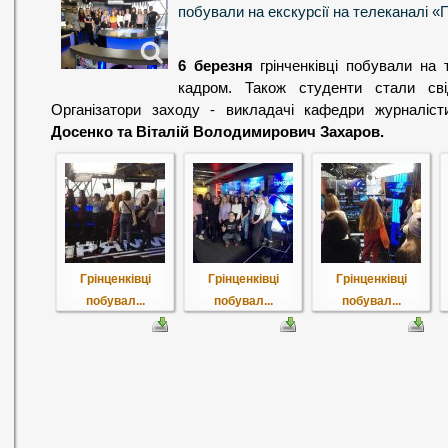
побували на екскурсії на телеканалі «
6 березня
грінченківці побували на 
кадром. Також студенти стали сві
Організатори заходу - викладачі кафедри журналіс
Досенко та Віталій Володимирович Захаров.
Грінценківці
Грінценківці
Грінценківці
побувал...
побувал...
побувал...