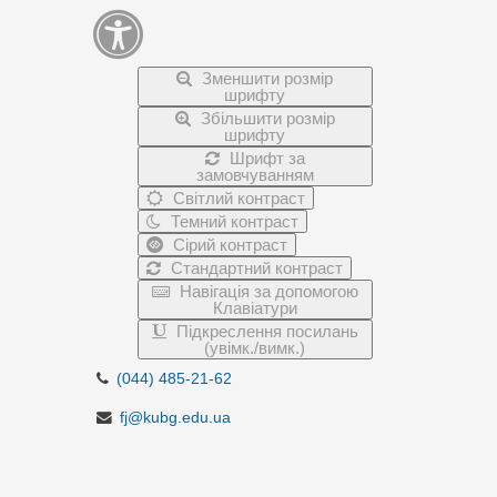
Зменшити розмір
шрифту
Збільшити розмір
шрифту
Шрифт за
замовчуванням
Світлий контраст
Темний контраст
Сірий контраст
Стандартний контраст
Навігація за допомогою
Клавіатури
Підкреслення посилань
(увімк./вимк.)
(044) 485-21-62
fj@kubg.edu.ua