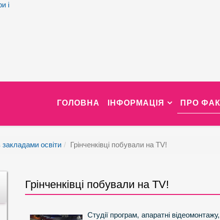
и і
ГОЛОВНА
ІНФОРМАЦІЯ
ПРО ФАК
з закладами освіти
Грінченківці побували на ТV!
Грінченківці побували на ТV!
Студії програм, апаратні відеомонтажу,