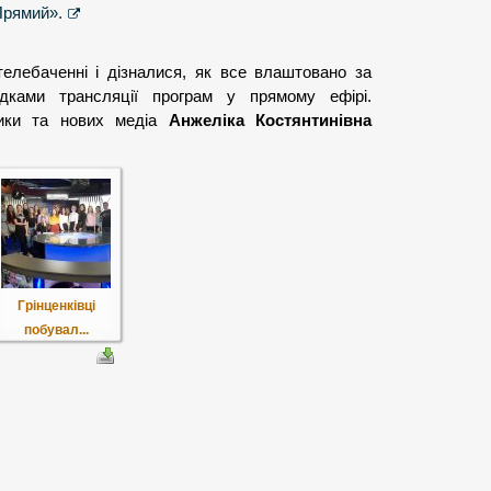
Прямий».
телебаченні і дізналися, як все влаштовано за
дками трансляції програм у прямому ефірі.
тики та нових медіа
Анжеліка Костянтинівна
Грінценківці
побувал...