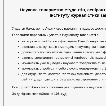
Наукове товариство студентів, аспірант
Інституту журналістики
за
Якщо ви бажаємо пов'язати своє навчання з науково-дослі
Головними перевагами участі в Науковому товаристві є:
нетворкінг із майбутніми фахівцями Вашої спеціальнос
ефективна комунікація з молодими науковцями інших с
допомога у пошуку шляхів підвищення власної кваліфі
активне сповіщення про можливі конференції, наукові
можливість участі у подіях наукового товариства Уніве
можливість спробувати себе в event-менеджменті та
для студентів та магістрантів також можливість дібрат
рейтингу, що підвищить Ваш шанс на отримання стипен
Все що потрібно - мати бажання реалізуватись у науковій с
За довідкою звертайтесь в 
108 ауд. 