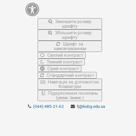
Зменшити розмір
шрифту
Збільшити розмір
шрифту
Шрифт за
замовчуванням
Світлий контраст
Темний контраст
Сірий контраст
Стандартний контраст
Навігація за допомогою
Клавіатури
Підкреслення посилань
(увімк./вимк.)
(044) 485-21-62
fj@kubg.edu.ua