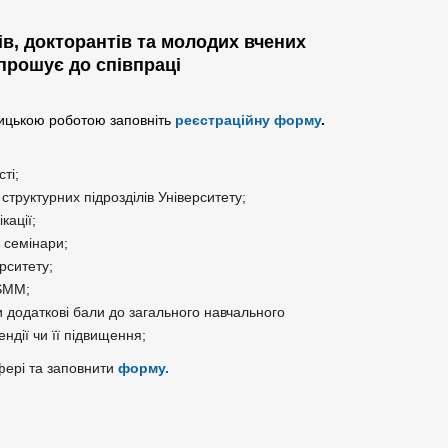
ів, докторантів та молодих вчених
прошує до співпраці
ницькою роботою заповніть
реєстраційну форму
.
ті;
труктурних підрозділів Університету;
кації;
 семінари;
рситету;
 SMM;
и додаткові бали до загального навчального 
дії чи її підвищення;
фері та заповнити 
форму.