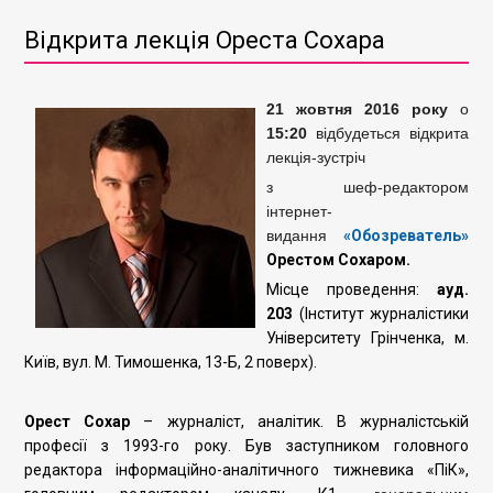
Відкрита лекція Ореста Сохара
21 жовтня 2016 року
о
15:20
відбудеться відкрита
лекція-зустріч
з шеф-редактором
інтернет-
видання
«Обозреватель»
Орестом Сохаром.
Місце проведення:
ауд.
203
(Інститут журналістики
Університету Грінченка, м.
Київ, вул. М. Тимошенка, 13-Б, 2 поверх).
Орест Сохар
–
журналіст, аналітик. В журналістській
професії з 1993-го року. Був заступником головного
редактора інформаційно-аналітичного тижневика «ПіК»,