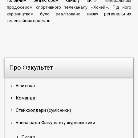
головним редактором каналу
«
К1
»
,
генеральним
продюсером спортивного телеканалу «Хокей». Під його
керівництвом було реалізовано
низку регіональних
телевізійних проектів.
Про Факультет
Візитівка
Команда
Стейкхолдери (сумісники)
Вчена рада Факультету журналістики
Склад