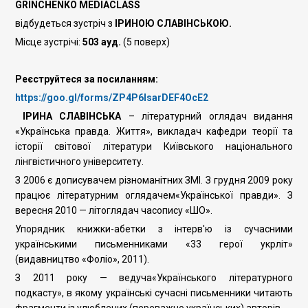
GRINCHENKO MEDIACLASS
відбудеться зустріч з
ІРИНОЮ СЛАВІНСЬКОЮ.
Місце зустрічі:
503 ауд.
(5 поверх)
Реєструйтеся за посиланням:
https://goo.gl/forms/ZP4P6lsarDEF4OcE2
ІРИНА СЛАВІНСЬКА
– літературний оглядач видання
«Українська правда. Життя», викладач кафедри теорії та
історії світової літератури Київського національного
лінгвістичного університету.
З 2006 є дописувачем різноманітних ЗМІ. З грудня 2009 року
працює літературним оглядачем«Української правди». З
вересня 2010 — літоглядач часопису «ШО».
Упорядник книжки-абетки з інтерв'ю із сучасними
українськими письменниками «33 герої укрліт»
(видавництво «Фоліо», 2011).
З 2011 року — ведуча«Українського літературного
подкасту», в якому українські сучасні письменники читають