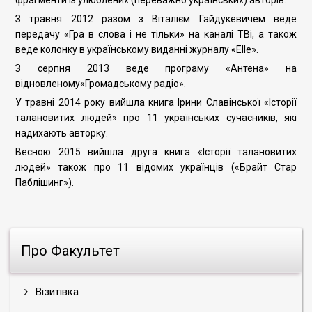
фрагменти із улюблених (переважно українських) авторів.
З травня 2012 разом з Віталієм Гайдукевичем веде
передачу «Гра в слова і не тільки» на каналі ТВі, а також
веде колонку в українському виданні журналу «Elle».
З серпня 2013 веде програму «Антена» на
відновленому«Громадському радіо».
У травні 2014 року вийшла книга Ірини Славінської «Історії
талановитих людей» про 11 українських сучасників, які
надихають авторку.
Весною 2015 вийшла друга книга «Історії талановитих
людей» також про 11 відомих українців
(«Брайт Стар
Паблішинг»).
Про Факультет
Візитівка