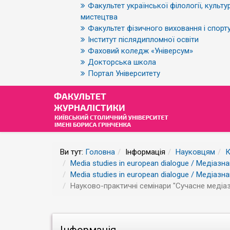
Факультет української філології, культур
мистецтва
Факультет фізичного виховання і спорт
Інститут післядипломної освіти
Фаховий коледж «Універсум»
Докторська школа
Портал Університету
Ви тут:
Головна
Інформація
Науковцям
К
Media studies in european dialogue / Медіазн
Media studies in european dialogue / Медіазн
Науково-практичні семінари "Сучасне медіазн