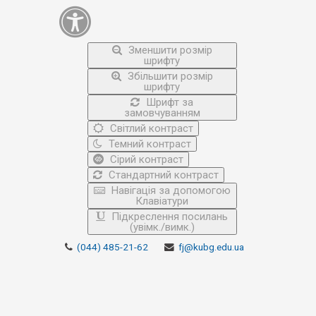
Зменшити розмір
шрифту
Збільшити розмір
шрифту
Шрифт за
замовчуванням
Світлий контраст
Темний контраст
Сірий контраст
Стандартний контраст
Навігація за допомогою
Клавіатури
Підкреслення посилань
(увімк./вимк.)
(044) 485-21-62
fj@kubg.edu.ua