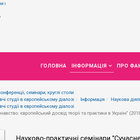
и і
у
ГОЛОВНА
ІНФОРМАЦІЯ
ПРО ФА
онференції, семінари, круглі столи
авчі студії в європейському діалозі
Інформація
Наукова діял
авчі студії в європейському діалозі
авство: європейський досвід теорії та практики в Україні" (201
Науково-практичні семінари "Сучасн