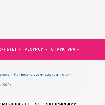
КУЛЬТЕТ
РЕСУРСИ
СТРУКТУРА
ьність
Конференції, семінари, круглі столи
8-2023)
е медіазнавство: європейський