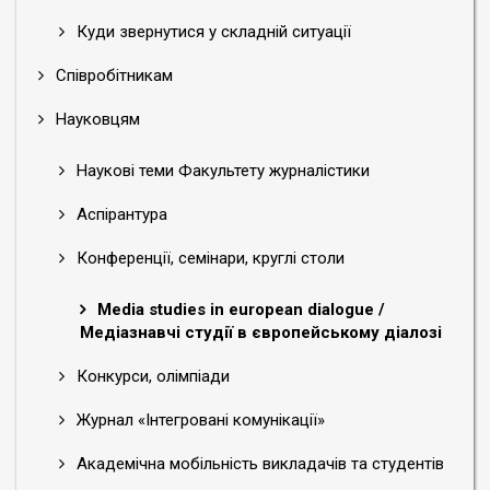
медіазнавства, інформаційної діяльності та
Куди звернутися у складній ситуації
суміжних галузей знань.
Співробітникам
Секції:
«Інформаційна, бібліотечна та архівна
справа», «Соціальні комунікації», «Медіа,
Науковцям
видавнича та книжкова справа».
VІ Всеукраїнська
VІ Всеукраїнська
Наукові теми Факультету журналістики
сту...
сту...
Мови конференції:
українська, іноземні мови.
Аспірантура
Розклад роботи
Конференції, семінари, круглі столи
Розклад
роботи конференції
30 жовтня 2020
Media studies in european dialogue /
р.
Медіазнавчі студії в європейському діалозі
VІ Всеукраїнська
VІ Всеукраїнська
9.30–10.00 Реєстрація учасників
сту...
сту...
Конкурси, олімпіади
10.00–11.20 Пленарне засідання
11.20–11.50 Перерва
Журнал «Інтегровані комунікації»
11.50–13.10 Робота секцій
Академічна мобільність викладачів та студентів
13.10–13.40 Перерва