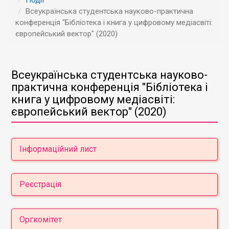
Події
Всеукраїнська студентська науково-практична
конференція "Бібліотека і книга у цифровому медіасвіті:
європейський вектор" (2020)
Всеукраїнська студентська науково-
практична конференція "Бібліотека і
книга у цифровому медіасвіті:
європейський вектор" (2020)
Інформаційний лист
Міністерство освіти і науки України
Реєстрація
Київський університет імені Бориса
Грінченка
meet.google.com/yww-vhpc-mxb
Інститут журналістики
Оргкомітет
Кафедра бібліотекознавства та інформології