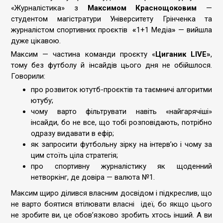
«Журналістика» з
Максимом Краснощоковим
—
студентом магістратури Університету Грінченка та
журналістом спортивних проєктів
«
1+1 Медіа
»
— вийшла
дуже цікавою.
Максим — частина команди проєкту «
Циганик L
IVE
»
,
тому без футболу й інсайдів цього дня не обійшлося.
Говорили:
про розвиток ютутб-проєктів та таємничі алгоритми
ютубу;
чому варто фільтрувати навіть «найгарячіші»
інсайди, бо не все, що тобі розповідають, потрібно
одразу видавати в ефір;
як запросити футбольну зірку на інтерв’ю і чому за
цим стоїть ціла стратегія;
про спортивну журналістику як щоденний
нетворкінг, де довіра — валюта №1.
Максим щиро ділився власним досвідом і підкреслив, що
не варто боятися втілювати власні ідеї, бо якщо цього
не зробите ви, це обов’язково зробить хтось інший. А ви