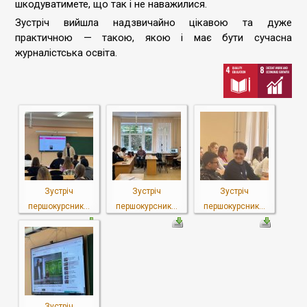
шкодуватимете, що так і не наважилися.
Зустріч вийшла надзвичайно цікавою та дуже
практичною — такою, якою і має бути сучасна
журналістська освіта.
Зустріч
Зустріч
Зустріч
першокурсник...
першокурсник...
першокурсник...
Зустріч