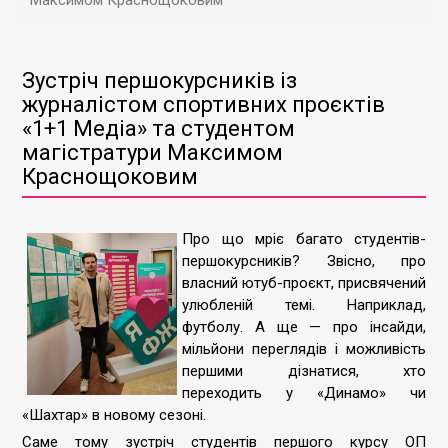
Максимом Краснощоковим
Зустріч першокурсників із
журналістом спортивних проєктів
«1+1 Медіа» та студентом
магістратури Максимом
Краснощоковим
Про що мріє багато студентів-
першокурсників? Звісно, про
власний ютуб-проєкт, присвячений
улюбленій темі. Наприклад,
футболу. А ще — про інсайди,
мільйони переглядів і можливість
першими дізнатися, хто
переходить у «Динамо» чи
«Шахтар» в новому сезоні.
Саме тому зустріч студентів першого курсу ОП