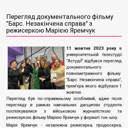
Перегляд документального фільму
"Барс. Незакінчена справа" з
режисеркою Марією Яремчук
11 жовтня 2023 року
в
університетській телестудії
“АстудіЇ” відбувся перегляд
документального
повнометражного фільму
"Барс. Незакінчена справа",
премʼєра якого відбулася 1
жовтня.
Перегляд був по-справжньому особливий, адже після
перегляду в рамках навчальних дисциплін студенти
поспілкувалися з військовою журналісткою та
режисеркою фільму Марією Яремчук у форматі ток-шоу.
Марія Яремчук - незалежна режисерка, продюсерка,