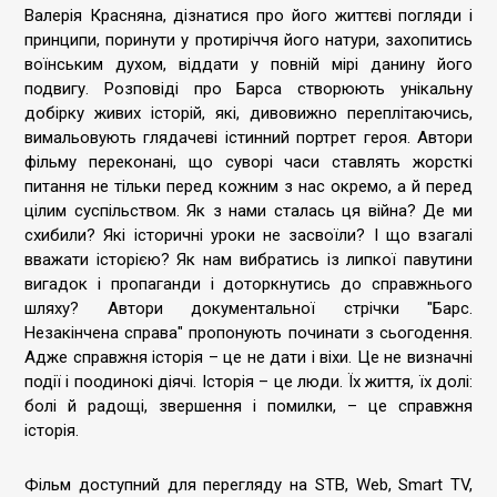
Валерія Красняна, дізнатися про його життєві погляди і
принципи, поринути у протиріччя його натури, захопитись
воїнським духом, віддати у повній мірі данину його
подвигу. Розповіді про Барса створюють унікальну
добірку живих історій, які, дивовижно переплітаючись,
вимальовують глядачеві істинний портрет героя. Автори
фільму переконані, що суворі часи ставлять жорсткі
питання не тільки перед кожним з нас окремо, а й перед
цілим суспільством. Як з нами сталась ця війна? Де ми
схибили? Які історичні уроки не засвоїли? І що взагалі
вважати історією? Як нам вибратись із липкої павутини
вигадок і пропаганди і доторкнутись до справжнього
шляху? Автори документальної стрічки "Барс.
Незакінчена справа" пропонують починати з сьогодення.
Адже справжня історія – це не дати і віхи. Це не визначні
події і поодинокі діячі. Історія – це люди. Їх життя, їх долі:
болі й радощі, звершення і помилки, – це справжня
історія.
Фільм доступний для перегляду на STB, Web, Smart TV,