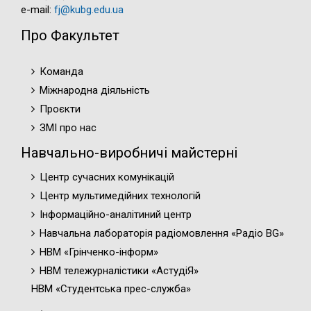
e-mail:
fj@kubg.edu.ua
Про Факультет
Команда
Міжнародна діяльність
Проєкти
ЗМІ про нас
Навчально-виробничі майстерні
Центр сучасних комунікацій
Центр мультимедійних технологій
Інформаційно-аналітиний центр
Навчальна лабораторія радіомовлення «Радіо BG»
НВМ «Грінченко-інформ»
НВМ тележурналістики «АстудіЯ»
НВМ «Студентська прес-служба»