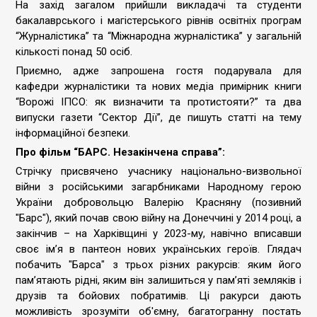
На захід загалом прийшли викладачі та студенти
бакалаврського і магістерського рівнів освітніх програм
“Журналістика” та “Міжнародна журналістика” у загальній
кількості понад 50 осіб.
Приємно, адже запрошена гостя подарувала для
кафедри журналістики та нових медіа примірник книги
“Ворожі ІПСО: як визначити та протистояти?” та два
випуски газети “Сектор Дії”, де пишуть статті на тему
інформаційної безпеки.
Про фільм “БАРС. Незакінчена справа”:
Стрічку присвячено учаснику національно-визвольної
війни з російськими загарбниками Народному герою
України добровольцю Валерію Красняну (позивний
"Барс"), який почав свою війну на Донеччині у 2014 році, а
закінчив – на Харківщині у 2023-му, навічно вписавши
своє ім’я в пантеон нових українських героїв. Глядач
побачить "Барса" з трьох різних ракурсів: яким його
пам’ятають рідні, яким він залишиться у пам’яті земляків і
друзів та бойових побратимів. Ці ракурси дають
можливість зрозуміти об'ємну, багатогранну постать