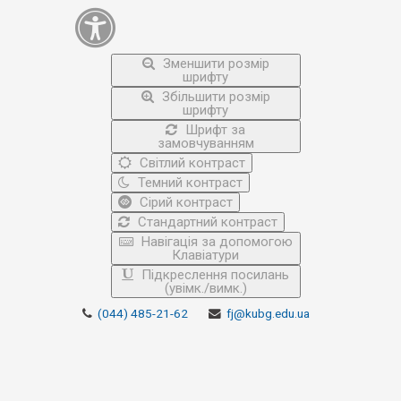
Зменшити розмір
шрифту
Збільшити розмір
шрифту
Шрифт за
замовчуванням
Світлий контраст
Темний контраст
Сірий контраст
Стандартний контраст
Навігація за допомогою
Клавіатури
Підкреслення посилань
(увімк./вимк.)
(044) 485-21-62
fj@kubg.edu.ua