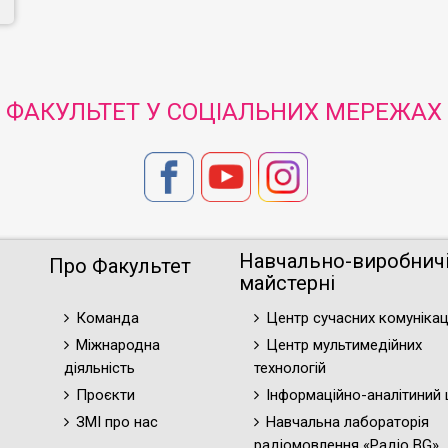
ФАКУЛЬТЕТ У СОЦІАЛЬНИХ МЕРЕЖАХ
Навчально-виробнич
Про Факультет
майстерні
Команда
Центр сучасних комунікац
Міжнародна
Центр мультимедійних
діяльність
технологій
Проєкти
Інформаційно-аналітиний 
ЗМІ про нас
Навчальна лабораторія
радіомовлення «Радіо BG»