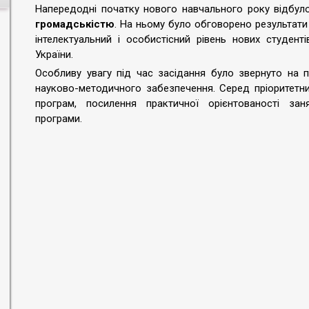
Напередодні початку нового навчального року відбул
громадськістю
. На ньому було обговорено результати 
інтелектуальний і особистісний рівень нових студентів
України.
Особливу увагу під час засідання було звернуто на 
науково-методичного забезпечення. Серед пріоритетн
програм, посилення практичної орієнтованості заня
програми.