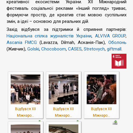
креативної екосистеми України. XII Міжнародний
фестиваль соціальної реклами «Інший погляд» триває,
формуючи простір, де креатив стає мовою суспільних
змін, а ідеї – основою для реальних дій.
Захід відбувся за підтримки й сприяння партнерів:
Національна спілка журналістів України
,
ALVIVA GROUP
,
Ascania FMCG
(Lavazza, Dilmah, Асканія-Пак),
Оболонь
(Живчик),
Golski
,
Chocoboom
,
CASES
,
Stretovych
,
giftmall
.
Відбувся ХІІ
Відбувся ХІІ
Відбувся ХІІ
Міжнаро...
Міжнаро...
Міжнаро...