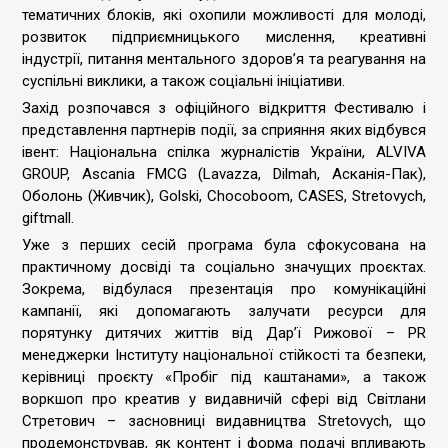
тематичних блоків, які охопили можливості для молоді,
розвиток підприємницького мислення, креативні
індустрії, питання ментального здоров’я та реагування на
суспільні виклики, а також соціальні ініціативи.
Захід розпочався з офіційного відкриття Фестивалю і
представлення партнерів події, за сприяння яких відбувся
івент: Національна спілка журналістів України, ALVIVA
GROUP, Ascania FMCG (Lavazza, Dilmah, Асканія-Пак),
Оболонь (Живчик), Golski, Chocoboom, CASES, Stretovych,
giftmall.
Уже з перших сесій програма була сфокусована на
практичному досвіді та соціально значущих проєктах.
Зокрема, відбулася презентація про комунікаційні
кампанії, які допомагають залучати ресурси для
порятунку дитячих життів від Дар’ї Рижової – PR
менеджерки Інституту національної стійкості та безпеки,
керівниці проєкту «Пробіг під каштанами», а також
воркшоп про креатив у видавничій сфері від Світлани
Стретович – засновниці видавництва Stretovych, що
продемонстрував, як контент і форма подачі впливають