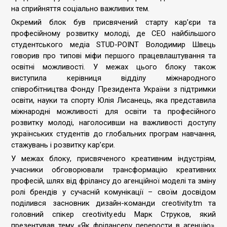
на сприйняття соціально важливих тем.
Окремий блок був присвячений старту кар’єри та
професійному розвитку молоді, де CEO найбільшого
студентського медіа STUD-POINT Володимир Швець
говорив про типові міфи першого працевлаштування та
освітні можливості. У межах цього блоку також
виступила керівниця відділу міжнародного
співробітництва Фонду Президента України з підтримки
освіти, науки та спорту Юлія Лисанець, яка представила
міжнародні можливості для освіти та професійного
розвитку молоді, наголосивши на важливості доступу
українських студентів до глобальних програм навчання,
стажувань і розвитку кар’єри.
У межах блоку, присвяченого креативним індустріям,
учасники обговорювали трансформацію креативних
професій, шлях від фрілансу до агенційної моделі та зміну
ролі брендів у сучасній комунікації – своїм досвідом
поділився засновник дизайн-команди creotivity.tm та
головний спікер creotivity.edu Марк Струков, який
презентував тему «Як фрілансеру перерости в агенцію»,