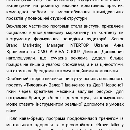
акцентуючи на розвитку власних креативних практик,
командної роботи та масштабування індивідуальних
проєктів у повноцінні студійні структури.
Важливою частиною програми стали виступи, присвячені
соціально відповідальному маркетингу та контенту як
інструменту формування поведінки аудиторій. Senior
Brand Marketing Manager INTERTOP Ukraine Анна
Кравченко та CMO ALVIVA GROUP Дмитро Данилович
наголошували, що сучасна реклама дедалі більше
працює не лише з увагою споживача, а й із цінностями,
які стоять за брендами та комунікаційними кампаніями.
Особливий інтерес викликав виступ учасниць соціального
проєкту «Тиловики» Валерії Іванченко та Дар’ї Червоної,
який через креативні механіки залучає ресурси для
підтримки бригади «Азов» і демонструє, як комунікація
може ставати інструментом реальної допомоги в умовах
війни.
Після кава-брейку програма продовжилася тренінгом із
ментального здоров’я та стресостійкості «Brave talk» у