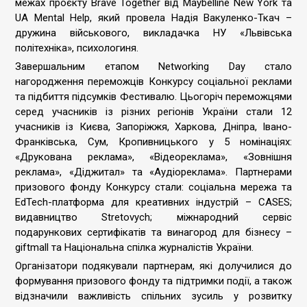
межах проєкту Brave Together від Maybelline New York та
UA Mental Help, який провела Надія Вакуленко-Ткач –
дружина військового, викладачка НУ «Львівська
політехніка», психологиня.
Завершальним етапом Networking Day стало
нагородження переможців Конкурсу соціальної реклами
та підбиття підсумків Фестивалю. Цьогоріч переможцями
серед учасників із різних регіонів України стали 12
учасників із Києва, Запоріжжя, Харкова, Дніпра, Івано-
Франківська, Сум, Кропивницького у 5 номінаціях:
«Друкована реклама», «Відеореклама», «Зовнішня
реклама», «Діджитал» та «Аудіореклама». Партнерами
призового фонду Конкурсу стали: соціальна мережа та
EdTech-платформа для креативних індустрій – CASES;
видавництво Stretovych; міжнародний сервіс
подарункових сертифікатів та винагород для бізнесу –
giftmall та Національна спілка журналістів України.
Організатори подякували партнерам, які долучилися до
формування призового фонду та підтримки події, а також
відзначили важливість спільних зусиль у розвитку