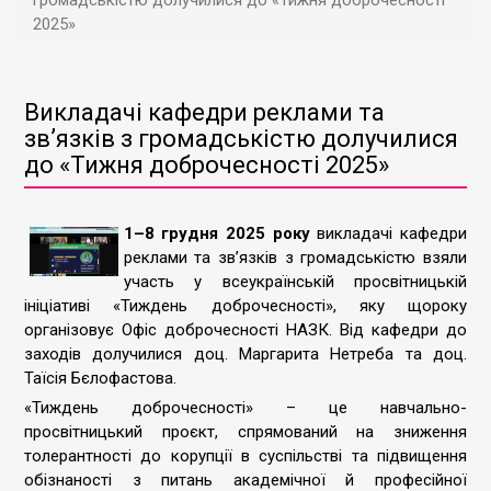
громадськістю долучилися до «Тижня доброчесності
2025»
Викладачі кафедри реклами та
звʼязків з громадськістю долучилися
до «Тижня доброчесності 2025»
1–8 грудня 2025 року
викладачі кафедри
реклами та звʼязків з громадськістю взяли
участь у всеукраїнській просвітницькій
ініціативі «Тиждень доброчесності», яку щороку
організовує Офіс доброчесності НАЗК. Від кафедри до
заходів долучилися доц. Маргарита Нетреба та доц.
Таїсія Бєлофастова.
«Тиждень доброчесності» – це навчально-
просвітницький проєкт, спрямований на зниження
толерантності до корупції в суспільстві та підвищення
обізнаності з питань академічної й професійної