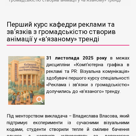
громадськістю створив анімації у «в’язаному» тренді
Перший курс кафедри реклами та
звʼязків з громадськістю створив
анімації у «в’язаному» тренді
31 листопада 2025 року
в межах
дисципліни «Комп’ютерна графіка в
рекламі та PR: Візуальна комунікація»
здобувачі першого курсу спеціальності
«Реклама і зв’язки з громадськістю»
долучились до «в’язаного» тренду.
Під менторством викладача – Владислава Власова, який
підтримує експерименти із сучасними візуальними
кодами, студенти створили тепле й сміливе бачення