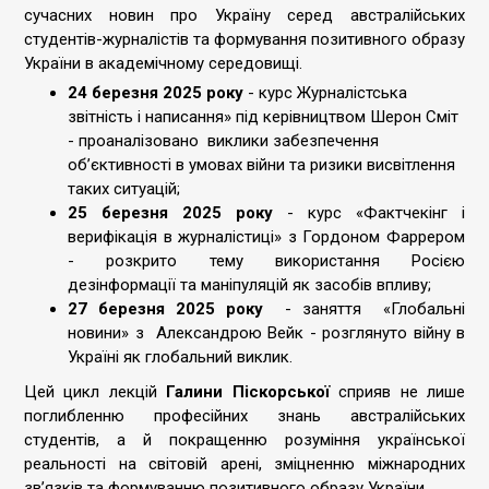
сучасних новин про Україну серед австралійських
студентів-журналістів та формування позитивного образу
України в академічному середовищі.
24 березня 2025 року
- курс Журналістська
звітність і написання» під керівництвом Шерон Сміт
- проаналізовано виклики забезпечення
об’єктивності в умовах війни та ризики висвітлення
таких ситуацій;
25 березня 2025 року
- курс «Фактчекінг і
верифікація в журналістиці» з Гордоном Фаррером
- розкрито тему використання Росією
дезінформації та маніпуляцій як засобів впливу;
27 березня 2025 року
- заняття «Глобальні
новини» з Александрою Вейк - розглянуто війну в
Україні як глобальний виклик.
Цей цикл лекцій
Галини Піскорської
сприяв не лише
поглибленню професійних знань австралійських
студентів, а й покращенню розуміння української
реальності на світовій арені, зміцненню міжнародних
зв’язків та формуванню позитивного образу України.