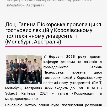
лекцій у Королівському політехнічному університеті
(Мельбурн, Австралія)
Доц. Галина Піскорська провела цикл
гостьових лекцій у Королівському
політехнічному університеті
(Мельбурн, Австралія)
У
березні 2025 року
доцент
кафедри реклами та зв’язків з
громадськістю
Галина
Піскорська
провела цикл
гостьових лекцій у Королівському
політехнічному університеті (RMIT,
Мельбурн, Австралія), який входить до Топ 50 за QS
Subject Rankings 2024 у галузі «Комунікація та
медіадослідження».
Основною метою лекцій було поглиблення розуміння