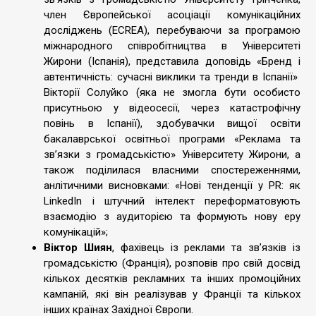
член Європейської асоціації комунікаційних
досліджень (ECREA), перебуваючи за програмою
міжнародного співробітництва в Університеті
Жирони (Іспанія), представила доповідь «Бренд і
автентичність: сучасні виклики та тренди в Іспанії»
Вікторії Солуйко (яка не змогла бути особисто
присутньою у відеосесії, через катастрофічну
повінь в Іспанії), здобувачки вищої освіти
бакалаврської освітньої програми «Реклама та
зв’язки з громадськістю» Університету Жирони, а
також поділилася власними спостереженнями,
анлітичними висновками: «Нові тенденції у PR: як
LinkedIn і штучний інтелект переформатовують
взаємодію з аудиторією та формують нову еру
комунікацій»;
Віктор Шиян
, фахівець із реклами та зв’язків із
громадськістю (Франція), розповів про свій досвід
кількох десятків рекламних та інших промоційних
кампаній, які він реалізував у Франції та кількох
інших країнах Західної Європи.