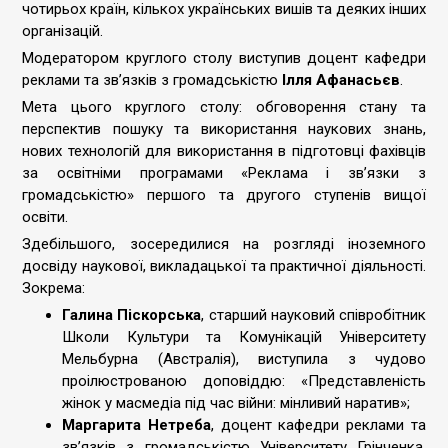
чотирьох країн, кількох українських вишів та деяких інших
організацій.
Модератором круглого столу виступив доцент кафедри
реклами та зв’язків з громадськістю
Ілля Афанасьєв
.
Мета цього круглого столу: обговорення стану та
перспектив пошуку та використання наукових знань,
нових технологій для використання в підготовці фахівців
за освітніми програмами «Реклама і зв’язки з
громадськістю» першого та другого ступенів вищої
освіти.
Здебільшого, зосередилися на розгляді іноземного
досвіду наукової, викладацької та практичної діяльності.
Зокрема:
Галина Піскорська
, старший науковий співробітник
Школи Культури та Комунікацій Університету
Мельбурна (Австралія), виступила з чудово
проілюстрованою доповіддю: «Представленість
жінок у масмедіа під час війни: мінливий наратив»;
Маргарита Нетреба
, доцент кафедри реклами та
зв’язків з громадськістю Університету Грінченка,