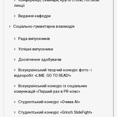
Конференції, семінари, круглі столи, гостьові
лекції
Видання кафедри
Соціально-гуманітарна взаємодія
Рада випускників
Успішні випускники
Досягнення здобувачів
Всеукраїнський творчий конкурс фото- і
відеоробіт «LIME. GO TO READ!»
Всеукраїнський конкурс із соціальних
комунікацій «Перший раз в PR-клас»
Студентський конкурс «Очима АІ»
Студентський конкурс «Grinch SlideFight»