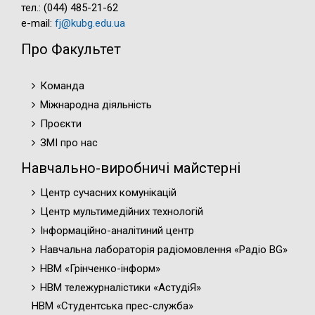
тел.: (044) 485-21-62
e-mail:
fj@kubg.edu.ua
Про Факультет
Команда
Міжнародна діяльність
Проєкти
ЗМІ про нас
Навчально-виробничі майстерні
Центр сучасних комунікацій
Центр мультимедійних технологій
Інформаційно-аналітиний центр
Навчальна лабораторія радіомовлення «Радіо BG»
НВМ «Грінченко-інформ»
НВМ тележурналістики «АстудіЯ»
НВМ «Студентська прес-служба»