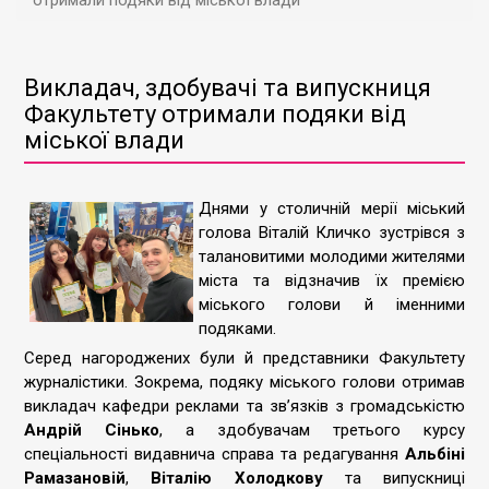
отримали подяки від міської влади
Викладач, здобувачі та випускниця
Факультету отримали подяки від
міської влади
Днями у столичній мерії міський
голова Віталій Кличко зустрівся з
талановитими молодими жителями
міста та відзначив їх премією
міського голови й іменними
подяками.
Серед нагороджених були й представники Факультету
журналістики. Зокрема, подяку міського голови отримав
викладач кафедри реклами та звʼязків з громадськістю
Андрій Сінько
, а здобувачам третього курсу
спеціальності видавнича справа та редагування
Альбіні
Рамазановій
,
Віталію Холодкову
та випускниці