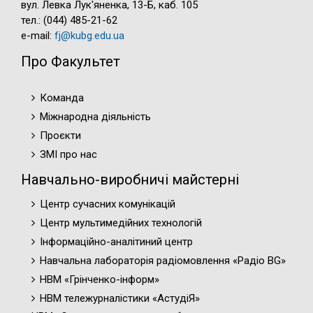
вул. Левка Лук'яненка, 13-Б, каб. 105
тел.: (044) 485-21-62
e-mail:
fj@kubg.edu.ua
Про Факультет
Команда
Міжнародна діяльність
Проєкти
ЗМІ про нас
Навчально-виробничі майстерні
Центр сучасних комунікацій
Центр мультимедійних технологій
Інформаційно-аналітиний центр
Навчальна лабораторія радіомовлення «Радіо BG»
НВМ «Грінченко-інформ»
НВМ тележурналістики «АстудіЯ»