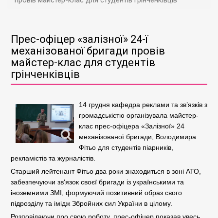
провів майстер-клас для студентів грінченківців
Прес-офіцер «залізної» 24-ї
механізованої бригади провів
майстер-клас для студентів
грінченківців
14 грудня кафедра реклами та зв’язків з
громадськістю організувала майстер-
клас прес-офіцера «Залізної» 24
механізованої бригади, Володимира
Фітьо для студентів піарників,
рекламістів та журналістів.
Старший лейтенант Фітьо два роки знаходиться в зоні АТО,
забезпечуючи зв'язок своєї бригади із українськими та
іноземними ЗМІ, формуючий позитивний образ свого
підрозділу та імідж Збройних сил України в цілому.
Розповідаючи про свою роботу, прес-офіцер показав увесь