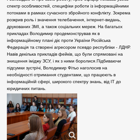
спектр особливостей, специфіки роботи із інформаційними
потоками в рамках сучасного збройного конфлікту. Зокрема
розкрив роль і значення телебачення, інтернет-видань,
друкованих ЗМІ, а також соціальних мереж. На багатьох
прикладах Володимир продемонстрував як в
інформаційному плані діє проти України Російська
Федерація та створені агресором псевдо республіки - ЛДНР.
Навів декілька прикладів фейків, що були спрямовані на
знищення іміджу ЗСУ, і як з ними боролися.
Підбиваючи
підсумки зустрічі, Володимир Фітьо наголосив на
необхідності отримання студентами, що працюють в
інформаційній сфері, широкого спектру знань, від IT до
юридичних питань.