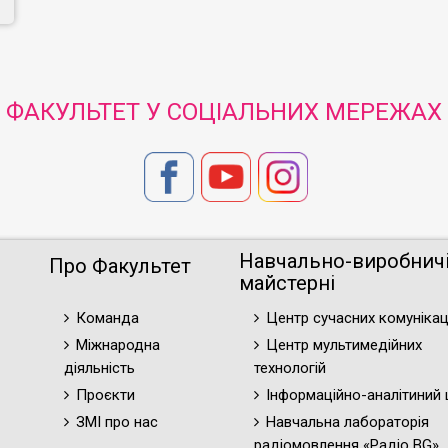
ФАКУЛЬТЕТ У СОЦІАЛЬНИХ МЕРЕЖАХ
Навчально-виробнич
Про Факультет
майстерні
Команда
Центр сучасних комунікац
Міжнародна
Центр мультимедійних
діяльність
технологій
Проєкти
Інформаційно-аналітиний 
ЗМІ про нас
Навчальна лабораторія
радіомовлення «Радіо BG»