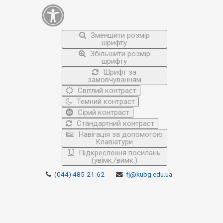
Зменшити розмір
шрифту
Збільшити розмір
шрифту
Шрифт за
замовчуванням
Світлий контраст
Темний контраст
Сірий контраст
Стандартний контраст
Навігація за допомогою
Клавіатури
Підкреслення посилань
(увімк./вимк.)
(044) 485-21-62
fj@kubg.edu.ua