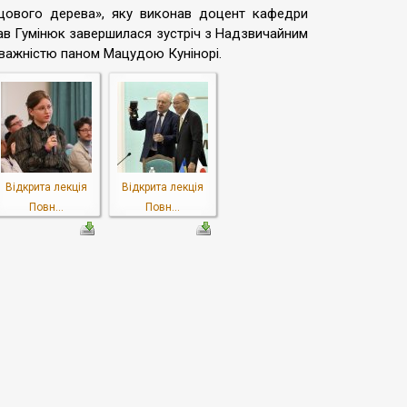
ощового дерева», яку виконав доцент кафедри
лав Гумінюк завершилася зустріч з Надзвичайним
важністю паном Мацудою Кунінорі.
Відкрита лекція
Відкрита лекція
Повн...
Повн...