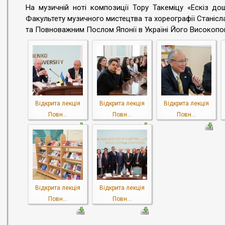
На музичній ноті композиції Тору Такеміцу «Ескіз д
Факультету музичного мистецтва та хореографії Станіс
та Повноважним Послом Японії в Україні Його Високопо
Відкрита лекція
Відкрита лекція
Відкрита лекція
Повн...
Повн...
Повн...
Відкрита лекція
Відкрита лекція
Повн...
Повн...