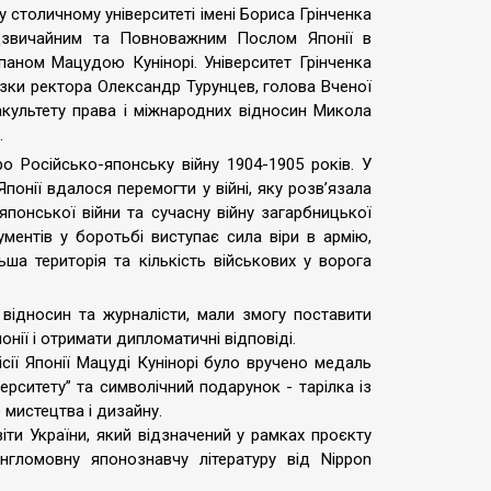
 столичному університеті імені Бориса Грінченка
адзвичайним та Повноважним Послом Японії в
паном Мацудою Кунінорі. Університет Грінченка
зки ректора Олександр Турунцев, голова Вченої
акультету права і міжнародних відносин Микола
.
о Російсько-японську війну 1904-1905 років. У
понії вдалося перемогти у війні, яку розв’язала
японської війни та сучасну війну загарбницької
ументів у боротьбі виступає сила віри в армію,
льша територія та кількість військових у ворога
 відносин та журналісти, мали змогу поставити
ії і отримати дипломатичні відповіді.
сії Японії Мацуді Кунінорі було вручено медаль
ерситету” та символічний подарунок - тарілка із
мистецтва і дизайну.
іти України, який відзначений у рамках проєкту
нгломовну японознавчу літературу від Nippon