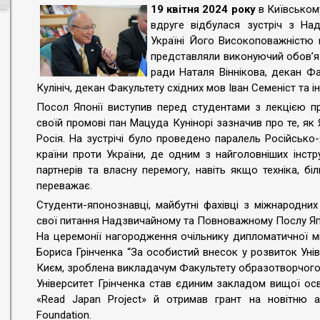
19 квітня 2024 року
в Київському
вдруге відбулася зустріч з Н
Україні Його Високоповажністю 
представляли виконуючий обов’я
ради Наталя Віннікова, декан Ф
Кулініч, декан Факультету східних мов Іван Семеніст та ін
Посол Японії виступив перед студентами з лекцією пр
своїй промові пан Мацуда Кунінорі зазначив про те, як Я
Росія. На зустрічі було проведено паралель Російсько-
країни проти України, де одним з найголовніших інстр
партнерів та власну перемогу, навіть якщо техніка, бі
переважає.
Студенти-японознавці, майбутні фахівці з міжнародних
свої питання Надзвичайному та Повноважному Послу Япон
На церемонії нагородження очільнику дипломатичної мі
Бориса Грінченка “За особистий внесок у розвиток Унів
Києм, зроблена викладачум Факультету образотворчого 
Університет Грінченка став єдиним закладом вищої осв
«Read Japan Project» й отримав грант на новітню а
Foundation.