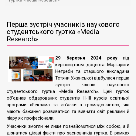
гуртка «Media Research»
Перша зустріч учасників наукового
студентського гуртка «Media
Research»
29 березня 2024 року
під
керівництвом доцента Маргарити
Нетреби та старшого викладача
Тетяни Ужанської відбулася перша
зустріч членів наукового
студентського гуртка «Media Research». Цей гурток
об'єднав обдарованих студентів II-III курсів освітньої
програми «Реклама та зв’язки з громадськістю», які
мають бажання розвиватися та вивчати світ реклами й
піару як професіонали.
Учасники змогли не лише познайомитися між собою, а й
дізнатися цікаві факти про засновників гуртка. В рамках