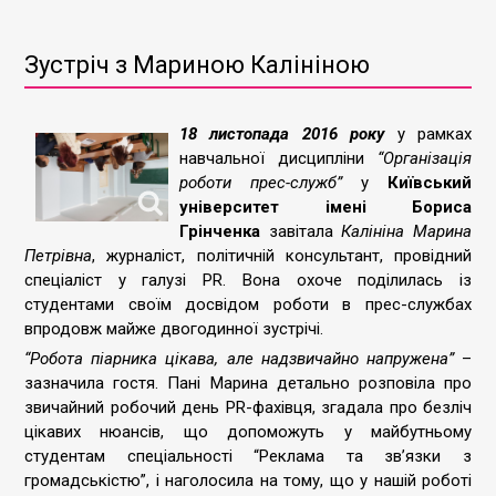
Зустріч з Мариною Калініною
18 листопада 2016 року
у рамках
навчальної дисципліни
“Організація
роботи прес-служб”
у
Київський
університет імені Бориса
Грінченка
завітала
Калініна Марина
Петрівна
, журналіст, політичній консультант, провідний
спеціаліст у галузі PR. Вона охоче поділилась із
студентами своїм досвідом роботи в прес-службах
впродовж майже двогодинної зустрічі.
“Робота піарника цікава, але надзвичайно напружена”
–
зазначила гостя. Пані Марина детально розповіла про
звичайний робочий день PR-фахівця, згадала про безліч
цікавих нюансів, що допоможуть у майбутньому
студентам спеціальності “Реклама та зв’язки з
громадськістю”, і наголосила на тому, що у нашій роботі