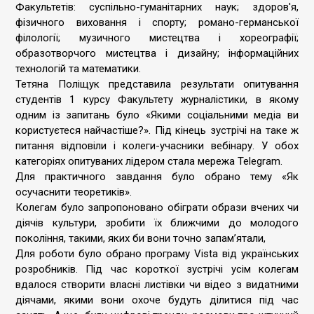
Факультетів: суспільно-гуманітарних наук; здоров'я,
фізичного виховання і спорту; романо-германської
філології; музичного мистецтва і хореографії;
образотворчого мистецтва і дизайну; інформаційних
технологій та математики.
Тетяна Поліщук представила результати опитування
студентів 1 курсу Факультету журналістики, в якому
одним із запитань було «Якими соціальними медіа ви
користуєтеся найчастіше?». Під кінець зустрічі на таке ж
питання відповіли і колеги-учасники вебінару. У обох
категоріях опитуваних лідером стала мережа Telegram.
Для практичного завдання було обрано тему «Як
осучаснити теоретиків».
Колегам було запропоновано обіграти образи вчених чи
діячів культури, зробити їх ближчими до молодого
покоління, такими, яких би вони точно запам’ятали,
Для роботи було обрано програму Vista від українських
розробників. Під час короткої зустрічі усім колегам
вдалося створити власні листівки чи відео з видатними
діячами, якими вони охоче будуть ділитися під час