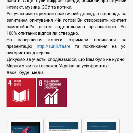
занять. А ще були цифрові тренди, розмови про штучний
інтелект, музика, ЗСУ та котики.
Усі учасники отримали практичний досвід, а відповідь на
запитання опитування «Чи готові Ви створювати контент
самостійно?» цілком задовольнила організаторів. Усі
100% опитаних відповіли ствердно.
На завершення колеги отримали посилання на
презентацію
http://surl.li/faare
та покликання на усі
використані джерела.
Дякуємо за участь, сподіваємося, що Вам було не нудно.
Мирного життя і перемог України на усіх фронтах!
#все_буде_медіа