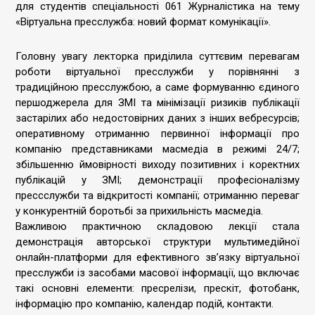
для студентів спеціальності 061 Журналістика на тему
«Віртуальна пресслужба: новий формат комунікації».
Головну увагу лекторка приділила суттєвим перевагам
роботи віртуальної пресслужби у порівнянні з
традиційною пресслужбою, а саме формуванню єдиного
першоджерела для ЗМІ та мінімізації ризиків публікації
застарілих або недостовірних даних з інших вебресурсів;
оперативному отриманню первинної інформації про
компанію представниками масмедіа в режимі 24/7;
збільшенню ймовірності виходу позитивних і коректних
публікацій у ЗМІ; демонстрації професіоналізму
прессслужби та відкритості компанії; отриманню переваг
у конкурентній боротьбі за прихильність масмедіа.
Важливою практичною складовою лекції стала
демонстрація авторської структури мультимедійної
онлайн-платформи для ефективного зв’язку віртуальної
пресслужби із засобами масової інформації, що включає
такі основні елементи: пресрелізи, прескіт, фотобанк,
інформацію про компанію, календар подій, контакти.