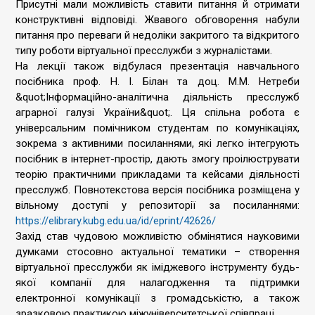
Присутні мали можливість ставити питання й отримати
конструктивні відповіді. Жвавого обговорення набули
питання про переваги й недоліки закритого та відкритого
типу роботи віртуальної пресслужби з журналістами.
На лекції також відбулася презентація навчального
посібника проф. Н. І. Білан та доц. М.М. Нетреби
&quot;Інформаційно-аналітична діяльність пресслужб
аграрної галузі України&quot;. Ця спільна робота є
універсальним помічником студентам по комунікаціях,
зокрема з активними посиланнями, які легко інтегрують
посібник в інтернет-простір, дають змогу проілюструвати
теорію практичними прикладами та кейсами діяльності
пресслужб. Повнотекстова версія посібника розміщена у
вільному доступі у репозиторії за посиланнями:
https://elibrary.kubg.edu.ua/id/eprint/42626/
Захід став чудовою можливістю обмінятися науковими
думками стосовно актуальної тематики – створення
віртуальної пресслужби як іміджевого інструменту будь-
якої компанії для налагодження та підтримки
електронної комунікації з громадськістю, а також
зразковою практикою міжуніверситетської співпраці.