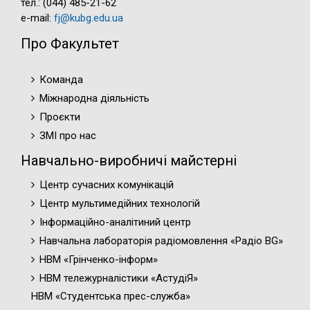
тел.: (044) 485-21-62
e-mail:
fj@kubg.edu.ua
Про Факультет
Команда
Міжнародна діяльність
Проєкти
ЗМІ про нас
Навчально-виробничі майстерні
Центр сучасних комунікацій
Центр мультимедійних технологій
Інформаційно-аналітиний центр
Навчальна лабораторія радіомовлення «Радіо BG»
НВМ «Грінченко-інформ»
НВМ тележурналістики «АстудіЯ»
НВМ «Студентська прес-служба»