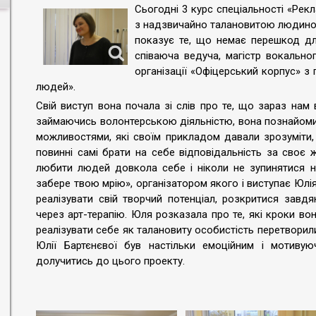
Сьогодні 3 курс спеціальності «Рек
з надзвичайно талановитою людиною
показує те, що немає перешкод для
співаюча ведуча, магістр вокально
організації «Офіцерський корпус» з 
людей».
Свій виступ вона почала зі слів про те, що зараз нам 
займаючись волонтерською діяльністю, вона познайом
можливостями, які своїм прикладом давали зрозуміти
повинні самі брати на себе відповідальність за своє
любити людей довкола себе і ніколи не зупинятися н
забере твою мрію», організатором якого і виступає Юлі
реалізувати свій творчий потенціал, розкритися завдя
через арт-терапію. Юля розказала про те, які кроки в
реалізувати себе як талановиту особистість перетворил
Юлії Бартєнєвої був настільки емоційним і мотиву
долучитись до цього проекту.