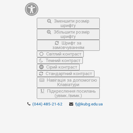
Зменшити розмір
шрифту
Збільшити розмір
шрифту
Шрифт за
замовчуванням
Світлий контраст
Темний контраст
Сірий контраст
Стандартний контраст
Навігація за допомогою
Клавіатури
Підкреслення посилань
(увімк./вимк.)
(044) 485-21-62
fj@kubg.edu.ua