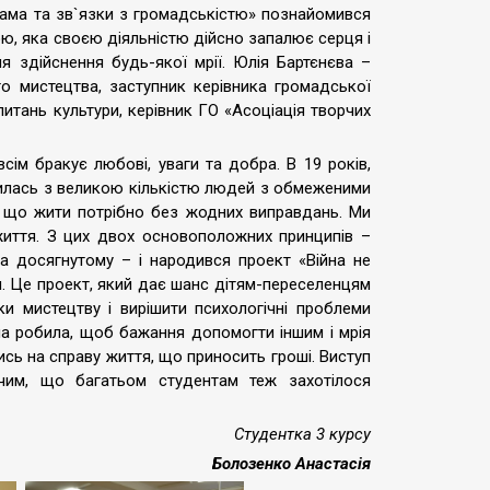
лама та зв`язки з громадськістю» познайомився
, яка своєю діяльністю дійсно запалює серця і
 здійснення будь-якої мрії. Юлія Бартєнєва –
го мистецтва, заступник керівника громадської
питань культури, керівник ГО «Асоціація творчих
всім бракує любові, уваги та добра. В 19 років,
илась з великою кількістю людей з обмеженими
, що жити потрібно без жодних виправдань. Ми
 життя. З цих двох основоположних принципів –
а досягнутому – і народився проект «Війна не
я. Це проект, який дає шанс дітям-переселенцям
ки мистецтву і вирішити психологічні проблеми
она робила, щоб бажання допомогти іншим і мрія
ись на справу життя, що приносить гроші. Виступ
ючим, що багатьом студентам теж захотілося
Студентка 3 курсу
Болозенко Анастасія