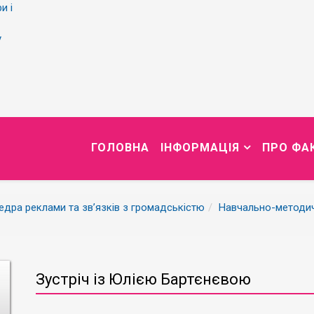
и і
у
ГОЛОВНА
ІНФОРМАЦІЯ
ПРО ФА
дра реклами та зв’язків з громадськістю
Навчально-методи
Зустріч із Юлією Бартєнєвою