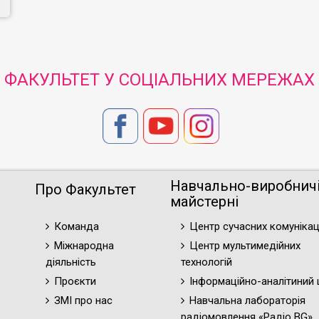
ФАКУЛЬТЕТ У СОЦІАЛЬНИХ МЕРЕЖАХ
Навчально-виробнич
Про Факультет
майстерні
Команда
Центр сучасних комунікац
Міжнародна
Центр мультимедійних
діяльність
технологій
Проєкти
Інформаційно-аналітиний 
ЗМІ про нас
Навчальна лабораторія
радіомовлення «Радіо BG»