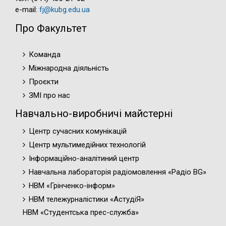
e-mail:
fj@kubg.edu.ua
Про Факультет
Команда
Міжнародна діяльність
Проєкти
ЗМІ про нас
Навчально-виробничі майстерні
Центр сучасних комунікацій
Центр мультимедійних технологій
Інформаційно-аналітиний центр
Навчальна лабораторія радіомовлення «Радіо BG»
НВМ «Грінченко-інформ»
НВМ тележурналістики «АстудіЯ»
НВМ «Студентська прес-служба»