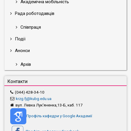
Академічна мобільність
Рада роботодавців
Співпраця
Події
Анонси
Архів
Контакти
(044) 428-34-10
krzg.fj@kubg.edu.ua
вул. Левка Лук'яненка,13-Б, каб. 117
Профіль кафедри у Google Академії