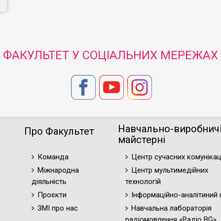
ФАКУЛЬТЕТ У СОЦІАЛЬНИХ МЕРЕЖАХ
Навчально-виробнич
Про Факультет
майстерні
Команда
Центр сучасних комунікац
Міжнародна
Центр мультимедійних
діяльність
технологій
Проєкти
Інформаційно-аналітиний 
ЗМІ про нас
Навчальна лабораторія
радіомовлення «Радіо BG»