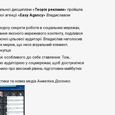
альної дисципліни
«Теорія реклами»
пройшла
ої агенції
«Easy Agancy»
Владиславом
I курсу секрети роботи в соціальних мережах,
ання якісного мережевого контенту, поділився
ної цільової аудиторії. Владислав наголосив
их мереж, що несе візуальний елемент,
окупця.
ує особливого до себе ставлення. Тож,
оєю аудиторією у соцмережах, щоб достукатися
чило про високий рівень підготовки майбутніх
стики та нових медіа
Анжеліка Досенко.