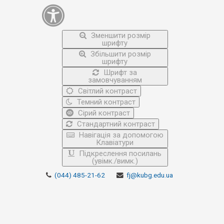
Зменшити розмір
шрифту
Збільшити розмір
шрифту
Шрифт за
замовчуванням
Світлий контраст
Темний контраст
Сірий контраст
Стандартний контраст
Навігація за допомогою
Клавіатури
Підкреслення посилань
(увімк./вимк.)
(044) 485-21-62
fj@kubg.edu.ua