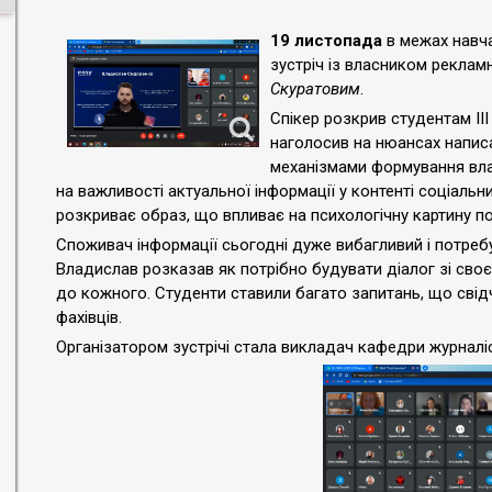
19 листопада
в межах навч
зустріч із власником рекламн
Скуратовим
.
Спікер розкрив студентам II
наголосив на нюансах напис
механізмами формування влас
на важливості актуальної інформації у контенті соціальн
розкриває образ, що впливає на психологічну картину п
Споживач інформації сьогодні дуже вибагливий і потреб
Владислав розказав як потрібно будувати діалог зі св
до кожного. Студенти ставили багато запитань, що свід
фахівців.
Організатором зустрічі стала викладач кафедри журналі