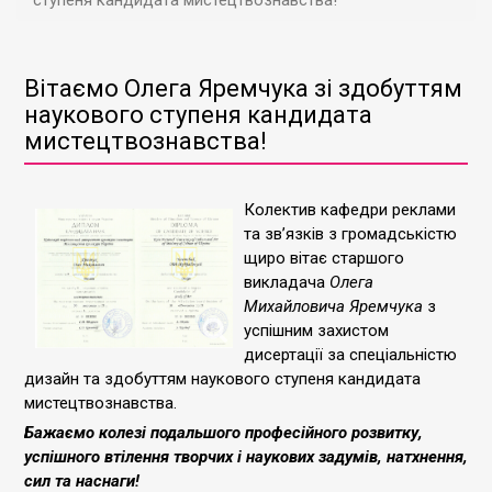
ступеня кандидата мистецтвознавства!
Вітаємо Олега Яремчука зі здобуттям
наукового ступеня кандидата
мистецтвознавства!
Колектив кафедри реклами
та зв’язків з громадськістю
щиро вітає старшого
викладача
Олега
Михайловича Яремчука
з
успішним захистом
дисертації за спеціальністю
дизайн та здобуттям наукового ступеня кандидата
мистецтвознавства.
Бажаємо колезі подальшого професійного розвитку,
успішного втілення творчих і наукових задумів, натхнення,
сил та наснаги!