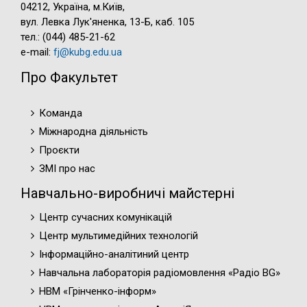
04212, Україна, м.Київ,
вул. Левка Лук'яненка, 13-Б, каб. 105
тел.: (044) 485-21-62
e-mail:
fj@kubg.edu.ua
Про Факультет
Команда
Міжнародна діяльність
Проєкти
ЗМІ про нас
Навчально-виробничі майстерні
Центр сучасних комунікацій
Центр мультимедійних технологій
Інформаційно-аналітиний центр
Навчальна лабораторія радіомовлення «Радіо BG»
НВМ «Грінченко-інформ»