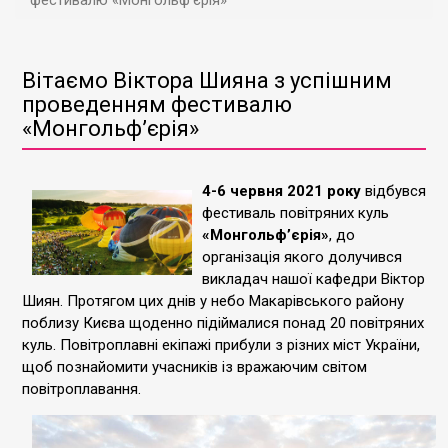
фестивалю «Монгольф’єрія»
Вітаємо Віктора Шияна з успішним
проведенням фестивалю
«Монгольф’єрія»
4-6 червня 2021 року
відбувся
фестиваль повітряних куль
«Монгольф’єрія»
, до
організація якого долучився
викладач нашої кафедри Віктор
Шиян. Протягом цих днів у небо Макарівського району
поблизу Києва щоденно підіймалися понад 20 повітряних
куль. Повітроплавні екіпажі прибули з різних міст України,
щоб познайомити учасників із вражаючим світом
повітроплавання.