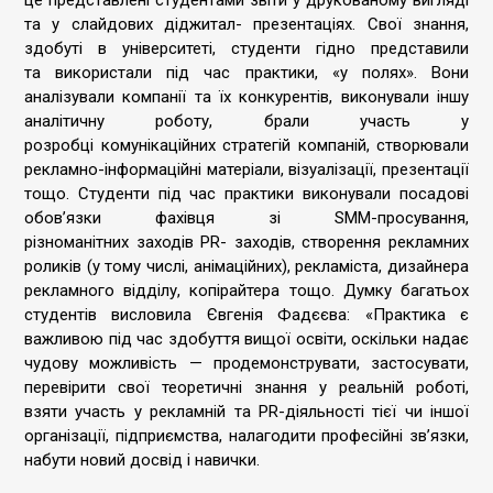
це представлені студентами звіти у друкованому вигляді
та у слайдових діджитал- презентаціях. Свої знання,
здобуті в університеті, студенти гідно представили
та використали під час практики, «у полях». Вони
аналізували компанії та їх конкурентів, виконували іншу
аналітичну роботу, брали участь у
розробці комунікаційних стратегій компаній, створювали
рекламно-інформаційні матеріали, візуалізації, презентації
тощо. Студенти під час практики виконували посадові
обов’язки фахівця зі SMM-просування,
різноманітних заходів PR- заходів, створення рекламних
роликів (у тому числі, анімаційних), рекламіста, дизайнера
рекламного відділу, копірайтера тощо. Думку багатьох
студентів висловила Євгенія Фадєєва: «Практика є
важливою під час здобуття вищої освіти, оскільки надає
чудову можливість — продемонструвати, застосувати,
перевірити свої теоретичні знання у реальній роботі,
взяти участь у рекламній та PR-діяльності тієї чи іншої
організації, підприємства, налагодити професійні зв’язки,
набути новий досвід і навички.