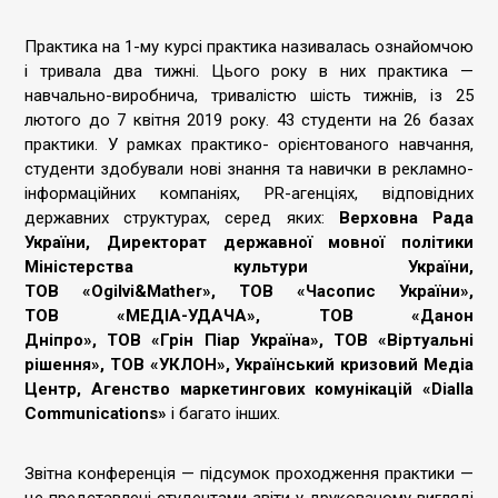
Практика на 1-му курсі практика називалась ознайомчою
і тривала два тижні. Цього року в них практика —
навчально-виробнича, тривалістю шість тижнів, із 25
лютого до 7 квітня 2019 року. 43 студенти на 26 базах
практики. У рамках практико- орієнтованого навчання,
студенти здобували нові знання та навички в рекламно-
інформаційних компаніях, PR-агенціях, відповідних
державних структурах, серед яких:
Верховна Рада
України, Директорат державної мовної політики
Міністерства культури України,
ТОВ «Ogilvi&Mather», ТОВ «Часопис України»,
ТОВ «МЕДІА-УДАЧА», ТОВ «Данон
Дніпро», ТОВ «Грін Піар Україна», ТОВ «Віртуальні
рішення», ТОВ «УКЛОН», Український кризовий Медіа
Центр, Агенство маркетингових комунікацій «Dialla
Communications»
і багато інших.
Звітна конференція — підсумок проходження практики —