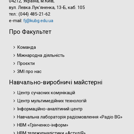
04212, Україна, м.Київ,
вул. Левка Лук'яненка, 13-Б, каб. 105
тел.: (044) 485-21-62
e-mail:
fj@kubg.edu.ua
Про Факультет
Команда
Міжнародна діяльність
Проєкти
ЗМІ про нас
Навчально-виробничі майстерні
Центр сучасних комунікацій
Центр мультимедійних технологій
Інформаційно-аналітиний центр
Навчальна лабораторія радіомовлення «Радіо BG»
НВМ «Грінченко-інформ»
НВМ тележурналістики «АстудіЯ»