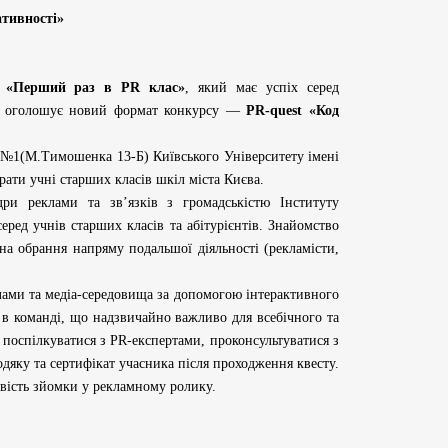
ативності»
ій «Перший раз в PR клас»
, який має успіх серед
стю оголошує новий формат конкурсу —
PR-quest «Код
 №1(М.Тимошенка 13-Б) Київського Університету імені
рати учні старших класів шкіл міста Києва.
ри реклами та зв’язків з громадськістю Інституту
еред учнів старших класів та абітурієнтів. Знайомство
на обрання напряму подальшої діяльності (рекламісти,
клами та медіа-середовища за допомогою інтерактивного
 в команді, що надзвичайно важливо для всебічного та
 поспілкуватися з PR-експертами, проконсультуватися з
дяку та сертифікат учасника після проходження квесту.
ивість зйомки у рекламному ролику.