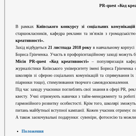
PR-quest «Код кре
В рамках
Київського конкурсу зі соціальних комунікац
старшокласників, кафедра реклами та зв'язків з громадські
креативності».
Захід відбудеться
21 листпада 2018 року
в навчальному корпусі
Бориса Грінченка. Участь в профорієнтаційному заході можуть б
Місія PR-quest «Код креативності»
– популяризація кафед
журналістики Київського університету імені Бориса Грінченка с
школярів зі сферою соціальних комунікацій та спрямування їх 
піарники тощо), стимулювання творчого самовдосконалення.
Під час заходу учасники поглиблять свої знання в сфері PR, ре
квесту. Учні отримують навички з тайм-менеджменту та роботі
гармонійного розвитку особистості. Крім того, школярі зможуть
питань майбутньої вступної кампанії. Кожен учасник отримує по
А також заохочувальні подарунки: сувеніри, фотосесію та можл
Положення