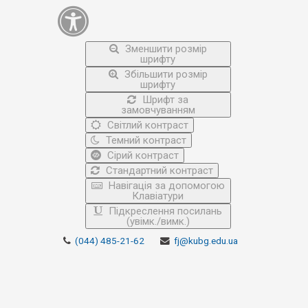
Зменшити розмір
шрифту
Збільшити розмір
шрифту
Шрифт за
замовчуванням
Світлий контраст
Темний контраст
Сірий контраст
Стандартний контраст
Навігація за допомогою
Клавіатури
Підкреслення посилань
(увімк./вимк.)
(044) 485-21-62
fj@kubg.edu.ua