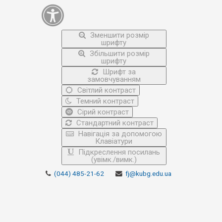
Зменшити розмір
шрифту
Збільшити розмір
шрифту
Шрифт за
замовчуванням
Світлий контраст
Темний контраст
Сірий контраст
Стандартний контраст
Навігація за допомогою
Клавіатури
Підкреслення посилань
(увімк./вимк.)
(044) 485-21-62
fj@kubg.edu.ua