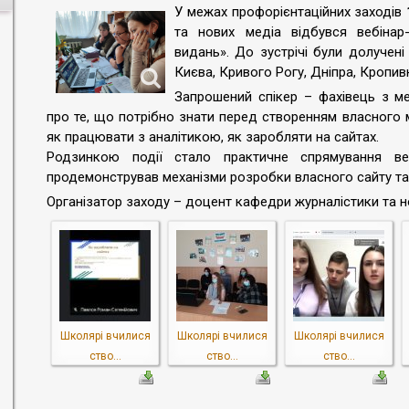
У межах профорієнтаційних заходів
та нових медіа відбувся вебінар
видань». До зустрічі були долучені
Києва, Кривого Рогу, Дніпра, Кропив
Запрошений спікер – фахівець з м
про те, що потрібно знати перед створенням власного м
як працювати з аналітикою, як заробляти на сайтах.
Родзинкою події стало практичне спрямування ве
продемонстрував механізми розробки власного сайту та 
Організатор заходу – доцент кафедри журналістики та 
Школярі вчилися
Школярі вчилися
Школярі вчилися
ство...
ство...
ство...