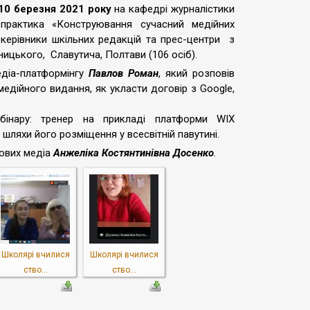
10 березня 2021 року
на кафедрі журналістики
-практика «Конструювання сучасний медійних
 керівники шкільних редакцій та прес-центри з
ницького, Славутича, Полтави (106 осіб).
едіа-платформінгу
Павлов Роман
, який розповів
едійного видання, як укласти договір з Google,
бінару: тренер на прикладі платформи WIX
шляхи його розміщення у всесвітній павутині.
нових медіа
Анжеліка Костянтинівна Досенко
.
Школярі вчилися
Школярі вчилися
ство...
ство...