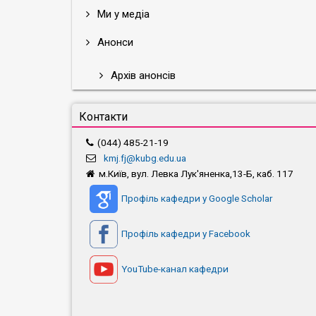
Ми у медіа
Анонси
Архів анонсів
Контакти
(044) 485-21-19
kmj.fj@kubg.edu.ua
м.Київ, вул. Левка Лук'яненка,13-Б, каб. 117
Профіль кафедри у Google Scholar
Профіль кафедри у Facebook
YouTube-канал кафедри