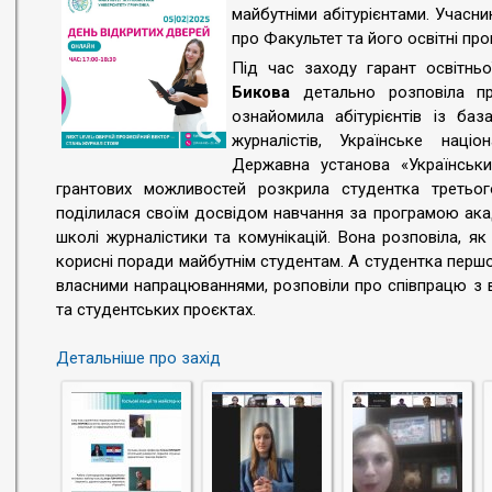
майбутніми абітурієнтами. Учасн
про Факультет та його освітні про
Під час заходу гарант освітнь
Бикова
детально розповіла пр
ознайомила абітурієнтів із баз
журналістів, Українське націо
Державна установа «Українськи
грантових можливостей розкрила студентка третьо
поділилася своїм досвідом навчання за програмою ака
школі журналістики та комунікацій. Вона розповіла, я
корисні поради майбутнім студентам. А студентка перш
власними напрацюваннями, розповіли про співпрацю з в
та студентських проєктах.
Детальніше про захід