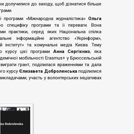
ики долучилися до заходу, щоб дізнатися більше
грами.
ої програми «Міжнародна журналістика»
Ольга
о специфіку програми та її переваги. Вона
ами практики, серед яких Національна спілка
нальне інформаційне агентство «Укрінформ»,
й інститут» та комунальні медіа Києва. Тему
го курсу цієї програми
Анна Сергієнко
, яка
демічної мобільності Erasmus+ у Брюссельській
к виграти грант, поділилася враженнями та дала
ого курсу
Єлизавета Доброленська
поділилися
икладачами, участь у волонтерських ініціативах