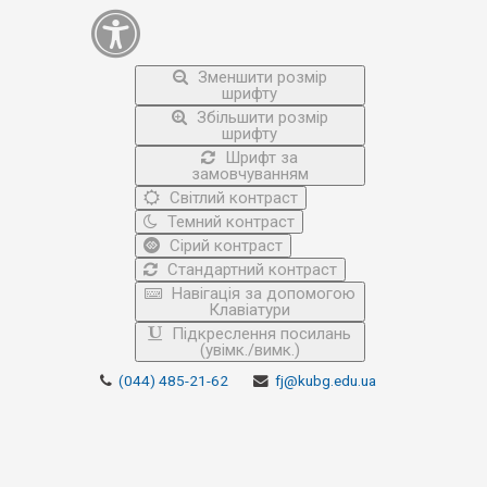
Зменшити розмір
шрифту
Збільшити розмір
шрифту
Шрифт за
замовчуванням
Світлий контраст
Темний контраст
Сірий контраст
Стандартний контраст
Навігація за допомогою
Клавіатури
Підкреслення посилань
(увімк./вимк.)
(044) 485-21-62
fj@kubg.edu.ua