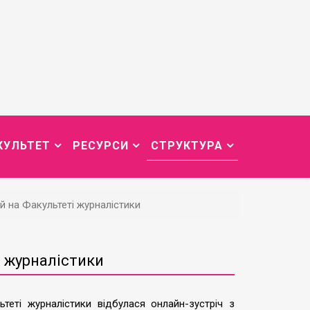
КУЛЬТЕТ
РЕСУРСИ
СТРУКТУРА
й на Факультеті журналістики
і журналістики
теті журналістики відбулася онлайн-зустріч з