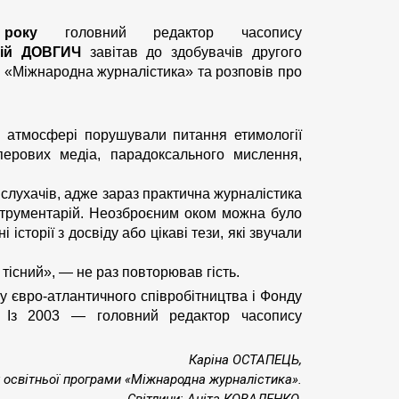
року
головний редактор часопису
лій ДОВГИЧ
завітав до здобувачів другого
и «Міжнародна журналістика» та розповів про
 атмосфері порушували питання етимології
перових медіа, парадоксального мислення,
слухачів, адже зараз практична журналістика
струментарій. Неозброєним оком можна було
історії з досвіду або цікаві тези, які звучали
 тісний», — не раз повторював гість.
ту євро-атлантичного співробітництва і Фонду
а. Із 2003 — головний редактор часопису
Каріна ОСТАПЕЦЬ,
у освітньої програми «Міжнародна журналістика».