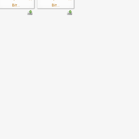
Віт...
Віт...