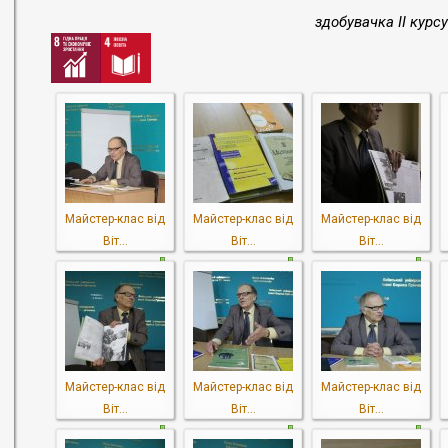
здобувачка II курс
Майстер-клас від
Майстер-клас від
Майстер-клас від
Віт...
Віт...
Віт...
Майстер-клас від
Майстер-клас від
Майстер-клас від
Віт...
Віт...
Віт...