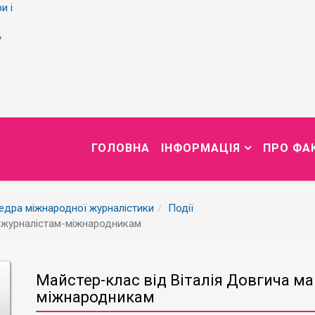
и і
у
ГОЛОВНА
ІНФОРМАЦІЯ
ПРО ФА
едра міжнародної журналістики
Події
м журналістам-міжнародникам
Майстер-клас від Віталія Довгича м
міжнародникам