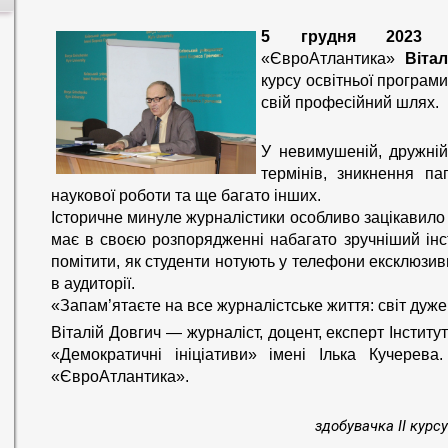
5 грудня 2023 
«ЄвроАтлантика»
Віта
курсу освітньої програм
свій професійний шлях.
У невимушеній, дружній
термінів, зникнення па
наукової роботи та ще багато інших.
Історичне минуле журналістики особливо зацікавило 
має в своєю розпорядженні набагато зручніший ін
помітити, як студенти нотують у телефони ексклюзивні 
в аудиторії.
«Запам’ятаєте на все журналістське життя: світ дуже
Віталій Довгич — журналіст, доцент, експерт Інститу
«Демократичні ініціативи» імені Ілька Кучерев
«ЄвроАтлантика».
здобувачка II курс