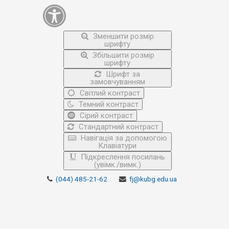
Зменшити розмір
шрифту
Збільшити розмір
шрифту
Шрифт за
замовчуванням
Світлий контраст
Темний контраст
Сірий контраст
Стандартний контраст
Навігація за допомогою
Клавіатури
Підкреслення посилань
(увімк./вимк.)
(044) 485-21-62
fj@kubg.edu.ua