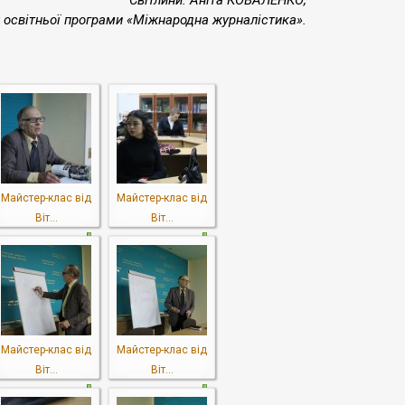
Світлини: Аніта КОВАЛЕНКО,
у освітньої програми «Міжнародна журналістика».
Майстер-клас від
Майстер-клас від
Віт...
Віт...
Майстер-клас від
Майстер-клас від
Віт...
Віт...