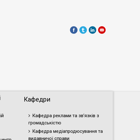
і
Кафедри
ій
Кафедра реклами та зв’язків з
громадськістю
Кафедра медіапродюсування та
видавничої справи
центр