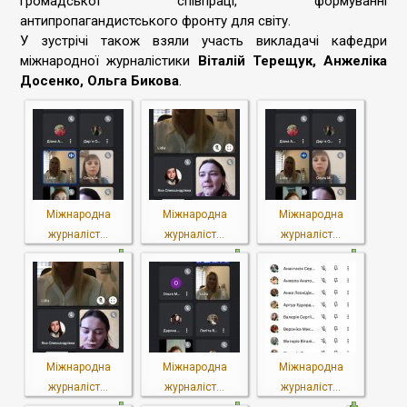
громадської співпраці, формуванні
антипропагандистського фронту для світу.
У зустрічі також взяли участь викладачі кафедри
міжнародної журналістики
Віталій Терещук, Анжеліка
Досенко, Ольга Бикова
.
Міжнародна
Міжнародна
Міжнародна
журналіст...
журналіст...
журналіст...
Міжнародна
Міжнародна
Міжнародна
журналіст...
журналіст...
журналіст...