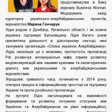
представництва в Баку
журналу Business Woman.
Модерувала захід
кураторка українсько-азербайджанських проектів,
журналістка
Марина Гончарук
.
Лідія родом з Донбасу, Луганської області, і як кожна
українка підтримує Батьківщину. Лідія багато років
присвятила діяльності в діаспорному секторі, нині
заснувала організацію «Спілка українок Азербайджану».
Лідія, наскільки це є можливо, протистоїть пропаганді
РФ, розвінчує антиукраїнські міфи, сприяє розвитку
медіакомунікацій між нашими країнами та налагодженню
діалогу між українськими та азербайджанськими
журналістами.
Упродовж тривалого часу, починаючи з 2014 року,
спікерка працює в інформаційному просторі на підтримку
України та проти російської пропаганди.
На зустрічі Лідія наголошувала на важливості
формування та розвитку потужних стосунків між
Україною та Азербайджаном на рівні інформаційної,