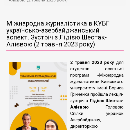
Алієвою (2 травня 2023 року)
Міжнародна журналістика в КУБГ:
українсько-азербайджанський
аспект. Зустріч з Лідією Шестак-
Алієвою (2 травня 2023 року)
2 травня 2023 року
для
студентів освітньої
програми «Міжнародна
журналістика» Київського
університету імені Бориса
Грінченка пройшла лекція-
зустріч з
Лідією Шестак-
Алієвою
— Головою
Спілки українок
Азербайджану,
директоркою