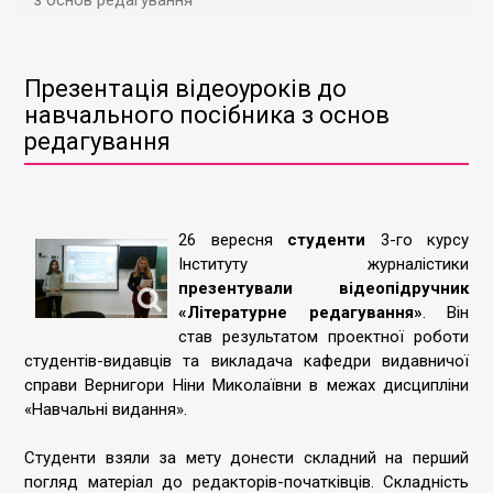
з основ редагування
Презентація відеоуроків до
навчального посібника з основ
редагування
26 вересня
студенти
3-го курсу
Інституту журналістики
презентували відеопідручник
«Літературне редагування»
. Він
став результатом проектної роботи
студентів-видавців та викладача кафедри видавничої
справи Вернигори Ніни Миколаївни в межах дисципліни
«Навчальні видання».
Студенти взяли за мету донести складний на перший
погляд матеріал до редакторів-початківців. Складність