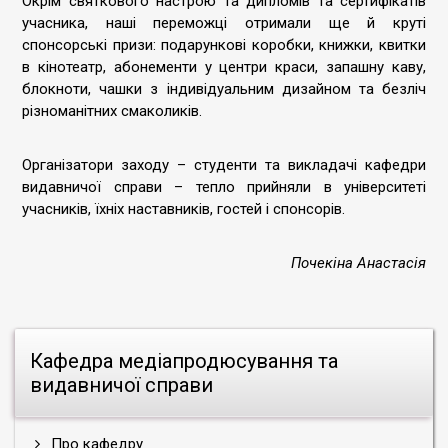
Окрім святкового настрою та дипломів та сертифікатів
учасника, наші переможці отримали ще й круті
спонсорські призи: подарункові коробки, книжки, квитки
в кінотеатр, абонементи у центри краси, запашну каву,
блокноти, чашки з індивідуальним дизайном та безліч
різноманітних смаколиків.
Організатори заходу – студенти та викладачі кафедри
видавничої справи – тепло прийняли в університеті
учасників, їхніх наставників, гостей і спонсорів.
Почекіна Анастасія
Кафедра медіапродюсування та
видавничої справи
Про кафедру