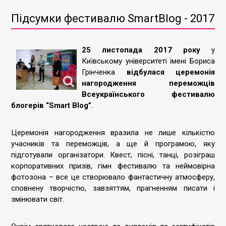
Підсумки фестивалю SmartBlog - 2017
25 листопада 2017 року
у
Київському університеті імені Бориса
Грінченка
відбулася церемонія
нагородження переможців
Всеукраїнського фестивалю
блогерів “Smart Blog”
.
Церемонія нагородження вразила не лише кількістю
учасників та переможців, а ще й програмою, яку
підготували організатори. Квест, пісні, танці, розіграш
корпоративних призів, гімн фестивалю та неймовірна
фотозона – все це створювало фантастичну атмосферу,
сповнену творчістю, завзяттям, прагненням писати і
змінювати світ.